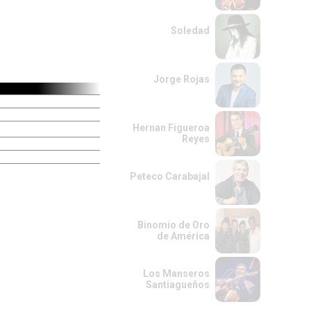
Soledad
Jorge Rojas
Hernan Figueroa
Reyes
Peteco Carabajal
Binomio de Oro
de América
Los Manseros
Santiagueños