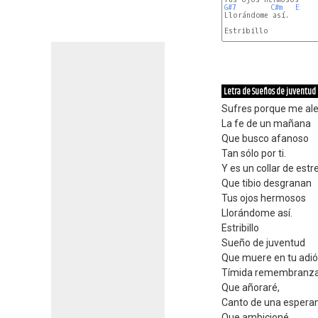
G#7
C#m
E
Llorándome así.

Estribillo

A
C#m
Letra de Sueños de juventud
Sufres porque me ale
La fe de un mañana
Que busco afanoso
Tan sólo por ti.
Y es un collar de estre
Que tibio desgranan
Tus ojos hermosos
Llorándome así.
Estribillo
Sueño de juventud
Que muere en tu adió
Tímida remembranz
Que añoraré,
Canto de una espera
Que ambicioné