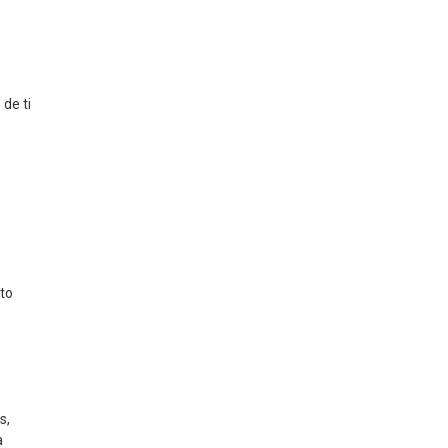
 de ti
to
s,
a