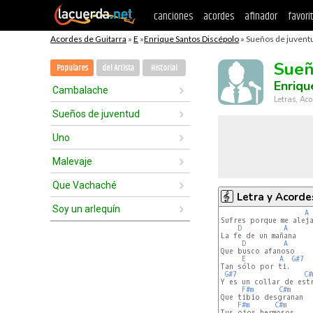
canciones
acordes
afinador
favori
Acordes de Guitarra
»
E
»
Enrique Santos Discépolo
» Sueños de juventu
Sueñ
Populares
del Artista
Historial
Enriqu
Cambalache
Letras, Aco
Sueños de juventud
Uno
Malevaje
Que Vachaché
Letra y Acorde
Soy un arlequín
A
Sufres porque me aleja
D
A
La fe de un mañana

D
A
Que busco afanoso

E
A
G#7
Tan sólo por ti.

G#7
C#
Y es un collar de estr
F#m
C#m
Que tibio desgranan

F#m
C#m