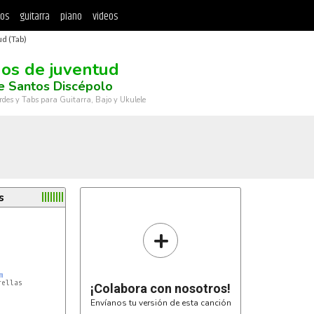
tos
guitarra
piano
videos
d (Tab)
os de juventud
e Santos Discépolo
rdes y Tabs para Guitarra, Bajo y Ukulele
s


+
m
ellas

¡Colabora con nosotros!
Envíanos tu versión de esta canción