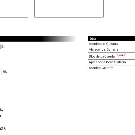
Extras
Acordes de Guitarra
ja
Afinador de Guitarra
¡nuevo!
Blog de LaCuerda
Aprender a tocar Guitarra
Acordes Guitarra
llas
s,
a
nza