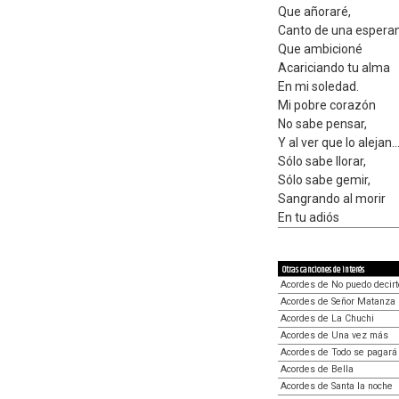
Que añoraré,
Canto de una espera
Que ambicioné
Acariciando tu alma
En mi soledad.
Mi pobre corazón
No sabe pensar,
Y al ver que lo alejan...
Sólo sabe llorar,
Sólo sabe gemir,
Sangrando al morir
En tu adiós
Otras canciones de interés
Acordes de No puedo decirt
Acordes de Señor Matanza
Acordes de La Chuchi
Acordes de Una vez más
Acordes de Todo se pagará
Acordes de Bella
Acordes de Santa la noche