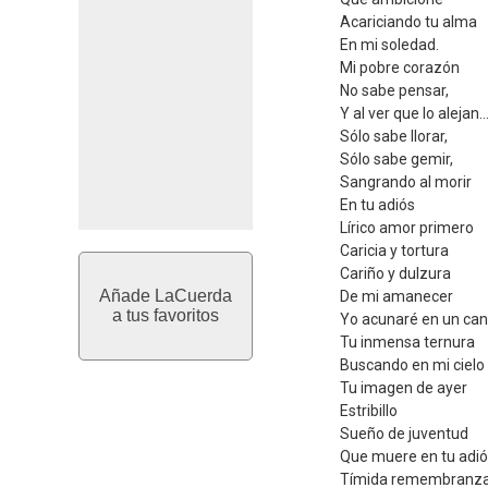
Acariciando tu alma
En mi soledad.
Mi pobre corazón
No sabe pensar,
Y al ver que lo alejan...
Sólo sabe llorar,
Sólo sabe gemir,
Sangrando al morir
En tu adiós
Lírico amor primero
Caricia y tortura
Cariño y dulzura
Añade LaCuerda
De mi amanecer
a tus favoritos
Yo acunaré en un can
Tu inmensa ternura
Buscando en mi cielo
Tu imagen de ayer
Estribillo
Sueño de juventud
Que muere en tu adió
Tímida remembranz