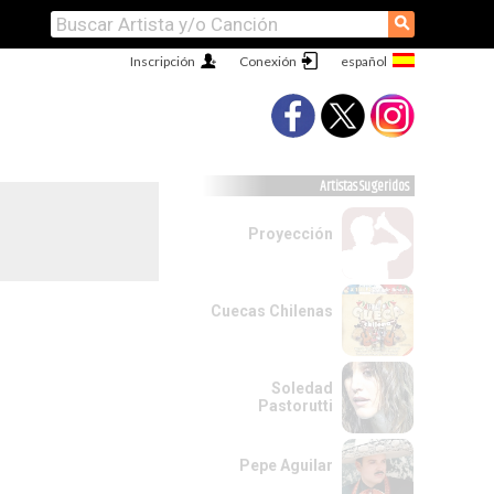
⚲
Inscripción
Conexión
Artistas Sugeridos
Proyección
Cuecas Chilenas
Soledad
Pastorutti
Pepe Aguilar