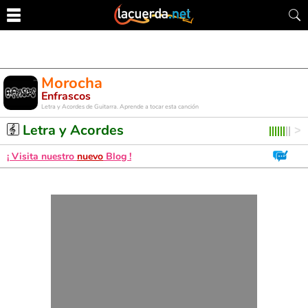
Morocha
Enfrascos
Letra y Acordes de Guitarra. Aprende a tocar esta canción
Letra y Acordes
¡ Visita nuestro
nuevo
Blog !