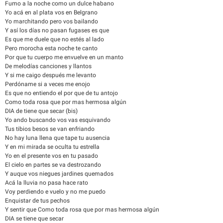
Fumo a la noche como un dulce habano
Yo acá en al plata vos en Belgrano
Yo marchitando pero vos bailando
Y así los días no pasan fugases es que
Es que me duele que no estés al lado
Pero morocha esta noche te canto
Por que tu cuerpo me envuelve en un manto
De melodías canciones y llantos
Y si me caigo después me levanto
Perdóname si a veces me enojo
Es que no entiendo el por que de tu antojo
Como toda rosa que por mas hermosa algún
DIA de tiene que secar (bis)
Yo ando buscando vos vas esquivando
Tus tibios besos se van enfriando
No hay luna llena que tape tu ausencia
Y en mi mirada se oculta tu estrella
Yo en el presente vos en tu pasado
El cielo en partes se va destrozando
Y auque vos niegues jardines quemados
Acá la lluvia no pasa hace rato
Voy perdiendo e vuelo y no me puedo
Enquistar de tus pechos
Y sentir que Como toda rosa que por mas hermosa algún
DIA se tiene que secar