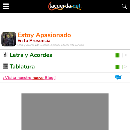
Estoy Apasionado
En tu Presencia
Letra y Acordes de Guitarra. Aprende a tocar esta canción
Letra y Acordes
Tablatura
¡ Visita nuestro
nuevo
Blog !