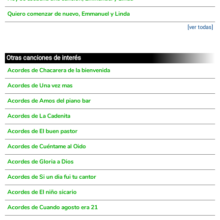
Quiero comenzar de nuevo, Emmanuel y Linda
[ver todas]
Otras canciones de interés
Acordes de Chacarera de la bienvenida
Acordes de Una vez mas
Acordes de Amos del piano bar
Acordes de La Cadenita
Acordes de El buen pastor
Acordes de Cuéntame al Oido
Acordes de Gloria a Dios
Acordes de Si un dia fui tu cantor
Acordes de El niño sicario
Acordes de Cuando agosto era 21