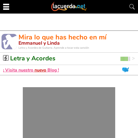
Mira lo que has hecho en mí
Emmanuel y Linda
Letra y Acordes de Guitarra. Aprende a tocar esta canción
Letra y Acordes
¡ Visita nuestro
nuevo
Blog !