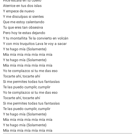
Hice escala en tu cuello
Aterrice en tus dos islas
Y empece de nuevo
Y me disculpas si sientes
Que me estoy calentando
Tu que eres tan obsesiva
Pero hoy te estas dejando
Y tu montañita Te la convierto en volcán
Y con mis truquitos Lava le voy a sacar
Y te hago mía (Solamente)
Mía mía mía mía mía mía mía
Y te hago mía (Solamente)
Mía mía mía mía mía mía mía
Yo te complazco si tu me das eso
Tocarte ahí, tocarte ahí
Si me permites todas tus fantasías
Te las puedo cumplir, cumplir
Yo te complazco si tu me das eso
Tocarte ahí, tocarte ahí
Si me permites todas tus fantasías
Te las puedo cumplir, cumplir
Y te hago mía (Solamente)
Mía mía mía mía mía mía mía
Y te hago mía (Solamente)
Mía mía mía mía mía mía mía