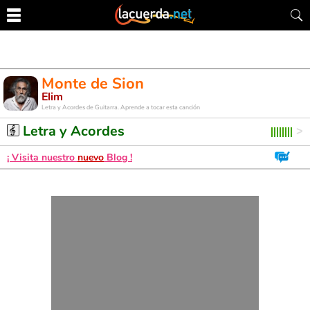
Monte de Sion
Elim
Letra y Acordes de Guitarra. Aprende a tocar esta canción
Letra y Acordes
¡ Visita nuestro
nuevo
Blog !