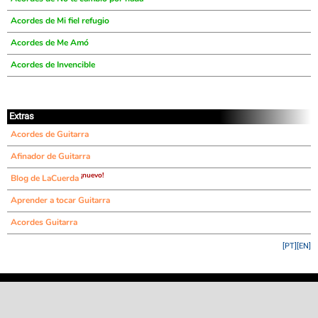
Acordes de Mi fiel refugio
Acordes de Me Amó
Acordes de Invencible
Extras
Acordes de Guitarra
Afinador de Guitarra
¡nuevo!
Blog de LaCuerda
Aprender a tocar Guitarra
Acordes Guitarra
[PT]
[EN]
©
LaCuerda
.net
·
·
·
aviso legal
privacidad
contacto