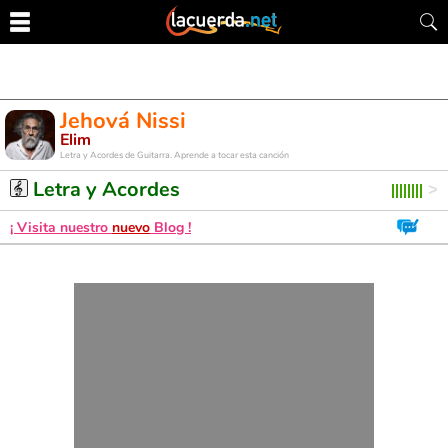
Jehová Nissi
Elim
Letra y Acordes de Guitarra. Aprende a tocar esta canción
Letra y Acordes
¡ Visita nuestro
nuevo
Blog !