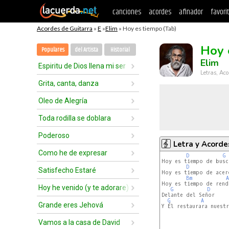
canciones
acordes
afinador
favori
Acordes de Guitarra
»
E
»
Elim
» Hoy es tiempo (Tab)
Hoy 
Populares
del Artista
Historial
Elim
Espiritu de Dios llena mi ser
Letras, Aco
Grita, canta, danza
Oleo de Alegría
Toda rodilla se doblara
Poderoso
Letra y Acorde
Como he de expresar
D
G
Hoy es tiempo de busc
D
Satisfecho Estaré
Hoy es tiempo de acerc
Bm
A
Hoy es tiempo de rendi
Hoy he venido (y te adorare)
G
D
Delante del Señor

G
A
Grande eres Jehová
Y Él restaurara nuestr
Vamos a la casa de David