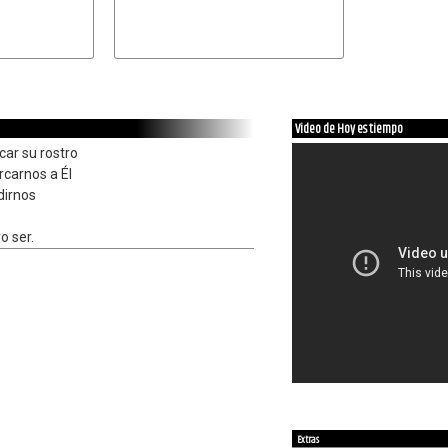
Video de Hoy es tiempo
car su rostro
rcarnos a Él
dirnos
o ser.
Extras