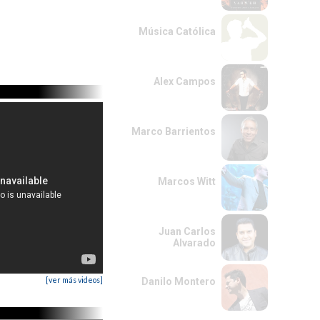
Música Católica
Alex Campos
Marco Barrientos
Marcos Witt
Juan Carlos
Alvarado
[ver más videos]
Danilo Montero