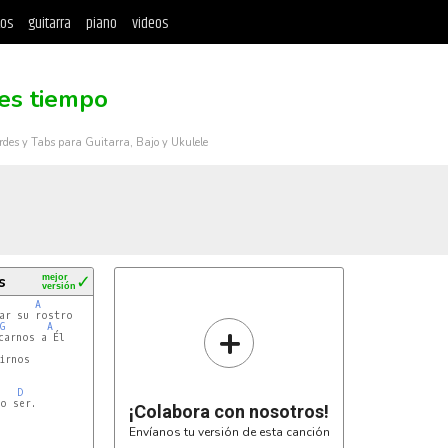
tos
guitarra
piano
videos
es tiempo
rdes y Tabs para Guitarra, Bajo y Ukulele
s
mejor
✓
versión
A
ar su rostro

+
G
A
arnos a Él

rnos

D
o ser.
¡Colabora con nosotros!
Envíanos tu versión de esta canción