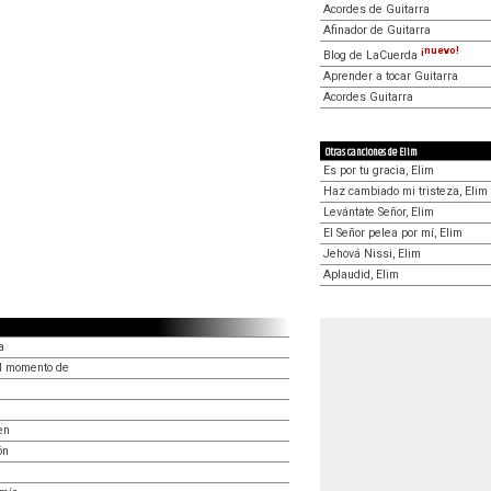
Acordes de Guitarra
Afinador de Guitarra
¡nuevo!
Blog de LaCuerda
Aprender a tocar Guitarra
Acordes Guitarra
Otras canciones de Elim
Es por tu gracia, Elim
Haz cambiado mi tristeza, Elim
Levántate Señor, Elim
El Señor pelea por mí, Elim
Jehová Nissi, Elim
Aplaudid, Elim
a
el momento de
en
ón