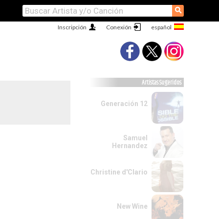
⚲
Inscripción
Conexión
Artistas Sugeridos
Generación 12
Samuel
Hernandez
Christine d'Clario
New Wine