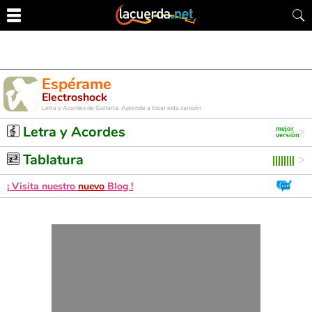
Espérame
Electroshock
Letra y Acordes de Guitarra. Aprende a tocar esta canción
Letra y Acordes
Tablatura
¡ Visita nuestro
nuevo
Blog !