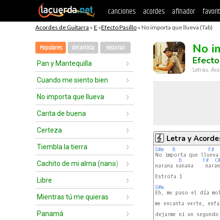
canciones
acordes
afinador
favori
Acordes de Guitarra
»
E
»
Efecto Pasillo
» No importa que llueva (Tab)
No i
Populares
del Artista
Historial
Efecto
Pan y Mantequilla
Letras, Aco
Cuando me siento bien
No importa que llueva
Carita de buena
Certeza
Letra y Acorde
Tiembla la tierra
D#m
B
F#
No importa que llueva 
B
F#
C
Cachito de mi alma (nana)
narana nanana    naran
Estrofa 1

Libre
D#m
Eh, me paso el día mol
Mientras tú me quieras
me encanta verte, enfa
Panamá
dejarme ni un segundo