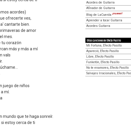
Acordes de Guitarra
Afinador de Guitarra
smos acordes)
¡nuevo!
Blog de LaCuerda
ue ofrecerte ves,
Aprender a tocar Guitarra
a' cantarte bien.
Acordes Guitarra
a primaveras de amor
el mes.
Otras canciones de Efecto Pasillo
e tu corazón
Mi Fortuna, Efecto Pasillo
rcan más y más a mí
Apareció, Efecto Pasillo
n vals
Libre, Efecto Pasillo
r.
Funketón, Efecto Pasillo
cúchame...
No te enamores, Efecto Pasillo
a
Salvajes Irracionales, Efecto Pas
en juego de niños
 a mí.
na
 mundo que te haga sonreír.
si estoy cerca de ti