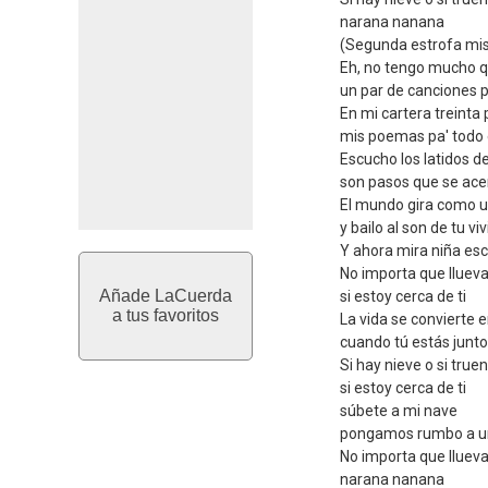
narana nanana
(Segunda estrofa mi
Eh, no tengo mucho q
un par de canciones p
En mi cartera treint
mis poemas pa' todo 
Escucho los latidos d
son pasos que se ace
El mundo gira como u
y bailo al son de tu vivi
Y ahora mira niña es
No importa que lluev
Añade LaCuerda
si estoy cerca de ti
a tus favoritos
La vida se convierte 
cuando tú estás junto
Si hay nieve o si true
si estoy cerca de ti
súbete a mi nave
pongamos rumbo a un
No importa que llueva 
narana nanana