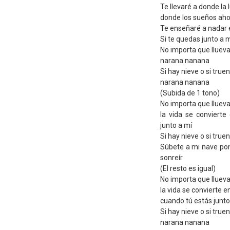
Te llevaré a donde la
donde los sueños ahor
Te enseñaré a nadar e
Si te quedas junto a mí
No importa que llueva 
narana nanana
Si hay nieve o si truen
narana nanana
(Subida de 1 tono)
No importa que llueva 
la vida se conviert
junto a mí
Si hay nieve o si truen
Súbete a mi nave p
sonreír
(El resto es igual)
No importa que llueva 
la vida se convierte e
cuando tú estás junto
Si hay nieve o si truen
narana nanana