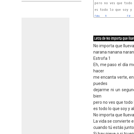
pero no ves que todo 
es todo lo que soy y a
D#m
B
F#
Letra de No importa que llue
No importa que llueva 
narana nanana nara
Estrofa 1
Eh, me paso el día m
hacer
me encanta verte, en
puedes
dejarme ni un segund
bien
pero no ves que todo 
es todo lo que soy y
No importa que llueva 
La vida se convierte 
cuando tú estás junto
Si hay nieve o si truen