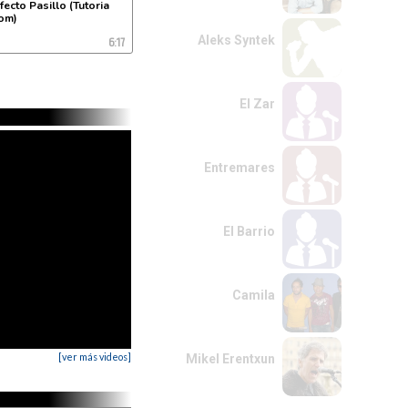
fecto Pasillo (Tutoria
com)
6:17
Aleks Syntek
El Zar
Entremares
El Barrio
Camila
[ver más videos]
Mikel Erentxun