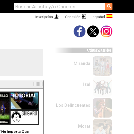
⚲
Inscripción
Conexión
Artistas Sugeridos
Miranda
l
Izal
Los Delincuentes
Morat
 'No Importa Que