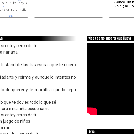
Llueva' de E
lo que te doy es todo lo que sé

l- Shigaru.
B
C#
hora mira niña escúchame

C#
D#m
va
Video de No importa que llueva
si estoy cerca de ti
na nanana
olestándote las travesuras que te quiero
fadarte y reírme y aunque lo intentes no
o de querer y te mortifica que lo sepa
lo que te doy es todo lo que sé
 ahora mira niña escúchame
si estoy cerca de ti
en juego de niños
 a mí.
Extras
a si estoy cerca de ti