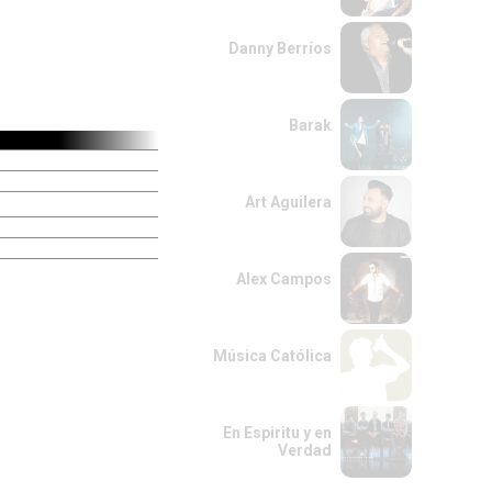
Danny Berríos
Barak
Art Aguilera
Alex Campos
Música Católica
En Espiritu y en
Verdad