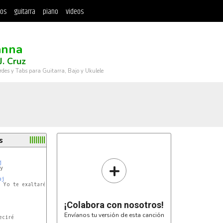
tos
guitarra
piano
videos
anna
J. Cruz
rdes y Tabs para Guitarra, Bajo y Ukulele
s
+
j


aj
 Yo te exaltaré

¡Colabora con nosotros!
Envíanos tu versión de esta canción
ciré
