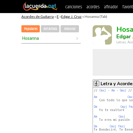
canciones
acordes
afinador
favori
Acordes de Guitarra
»
E
»
Edgar J. Cruz
» Hosanna (Tab)
Hos
Populares
del Artista
Historial
Edgar 
Hosanna
Letras, Aco
Letra y Acorde
// 
Cmaj
 - 
Am
 - 
Gmaj
 //

Am
Cma
   Con todo lo que soy
Dm
Cmaj
Fm
   Yo te exaltaré     
Am
Cmaj
   Tu eres mi pasión

Dm
Cmaj
Fmaj
Te Bendeciré, Te Bende