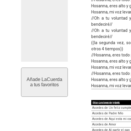
Hosanna, eres alto y 
Hosanna, mi voz levan
//Oh a tu voluntad 
bendeciré//
//Oh a tu voluntad 
bendeciré//
((la segunda vez, so
otros 4 tiempos))
//Hosanna, eres todo
Hosanna, eres alto y 
Hosanna, mi voz levan
//Hosanna, eres todo
Añade LaCuerda
Hosanna, eres alto y 
a tus favoritos
Hosanna, mi voz levan
Otras canciones de interés
Acordes de Un feliz cumpl
Acordes de Padre Mío
Acordes de Aquí esta mi co
Acordes de Amor
Acordes de Al partir el pan