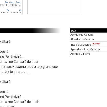
Dm
Cmaj
Fmaj
Por ti viviré....

Dm
Cmaj
Fmaj
unca me Cansaré de decir

Extras
Acordes de Guitarra
Afinador de Guitarra
xaltaré
¡nuevo!
Blog de LaCuerda
Aprender a tocar Guitarra
deciré
Acordes Guitarra
Por ti viviré....
 Nunca me Cansaré de decir
deroso, Hosanna eres alto y grandioso
ré y te adorare.....
xaltaré
deciré
Por ti viviré....
 Nunca me Cansaré de decir
 poderoso.