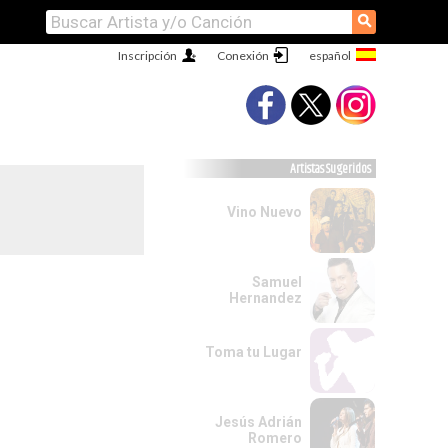
⚲
Inscripción
Conexión
Artistas Sugeridos
Vino Nuevo
Samuel
Hernandez
Toma tu Lugar
Jesús Adrián
Romero