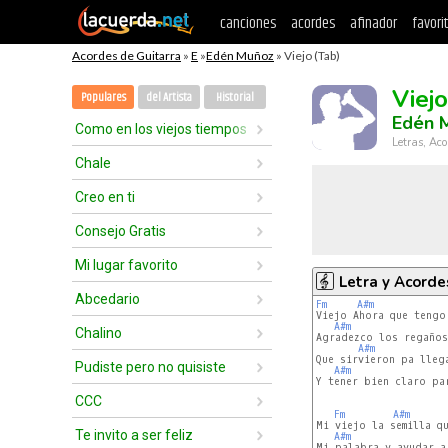
canciones
acordes
afinador
favori
Acordes de Guitarra
»
E
»
Edén Muñoz
» Viejo (Tab)
Viejo
Populares
del Artista
Historial
Edén 
Como en los viejos tiempos
Letras, Aco
Chale
Creo en ti
Consejo Gratis
Mi lugar favorito
Letra y Acorde
Abcedario
Fm
A#m
Viejo Ahora que tengo 
A#m
Chalino
Agradezco los regaños
A#m
Que sirvieron pa lleg
Pudiste pero no quisiste
A#m
Y tener bien claro pa
CCC
Fm
A#m
Mi viejo la semilla q
Te invito a ser feliz
A#m
Mi palabra y ayudar a