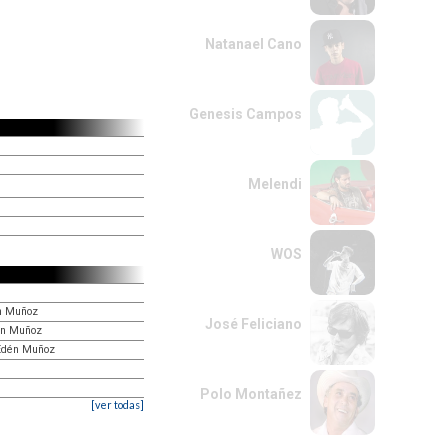
Natanael Cano
Genesis Campos
Melendi
WOS
én Muñoz
José Feliciano
dén Muñoz
 Edén Muñoz
Polo Montañez
[ver todas]