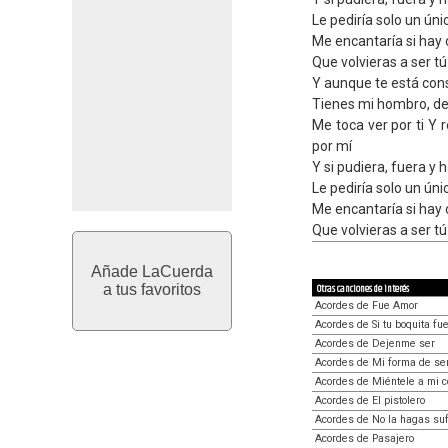
Le pediría solo un úni
Me encantaría si hay 
Que volvieras a ser tú
Y aunque te está con
Tienes mi hombro, de
Me toca ver por ti Y 
por mí
Y si pudiera, fuera y 
Le pediría solo un úni
Me encantaría si hay 
Que volvieras a ser tú
Añade LaCuerda
a tus favoritos
Otras canciones de interés
Acordes de Fue Amor
Acordes de Si tu boquita fu
Acordes de Dejenme ser
Acordes de Mi forma de sen
Acordes de Miéntele a mi 
Acordes de El pistolero
Acordes de No la hagas suf
Acordes de Pasajero