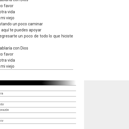
co favor
otra vida
 mi viejo
stando un poco caminar
 aquí te puedes apoyar
regresarte un poco de todo lo que hiciste
hablaría con Dios
co favor
otra vida
 mi viejo
era
tir
corazón
rir