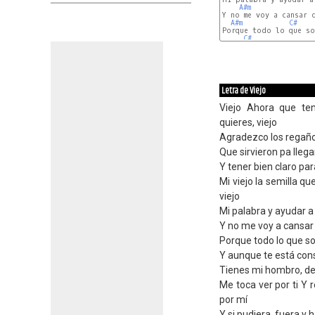
A#m
Y no me voy a cansar d
A#m
C#
Porque todo lo que so
C#
Letra de Viejo
Viejo Ahora que te
quieres, viejo
Agradezco los regaño
Que sirvieron pa lleg
Y tener bien claro pa
Mi viejo la semilla q
viejo
Mi palabra y ayudar a
Y no me voy a cansar
Porque todo lo que so
Y aunque te está con
Tienes mi hombro, de
Me toca ver por ti Y 
por mí
Y si pudiera, fuera y 