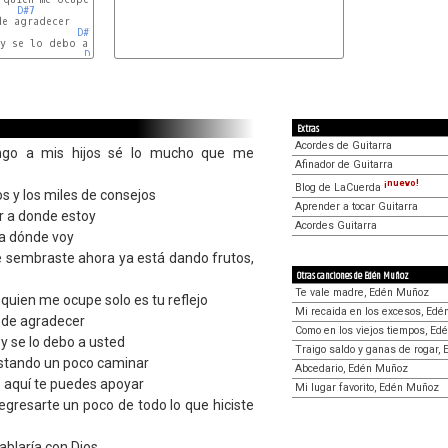
D#7
e agradecer

D#7
y se lo debo a usted

D#7
Extras
Acordes de Guitarra
ngo a mis hijos sé lo mucho que me
Afinador de Guitarra
¡nuevo!
Blog de LaCuerda
s y los miles de consejos
Aprender a tocar Guitarra
ar a donde estoy
Acordes Guitarra
ra dónde voy
ue sembraste ahora ya está dando frutos,
Otras canciones de Edén Muñoz
Te vale madre, Edén Muñoz
 quien me ocupe solo es tu reflejo
Mi recaida en los excesos, Ed
 de agradecer
Como en los viejos tiempos, E
y se lo debo a usted
Traigo saldo y ganas de rogar,
stando un poco caminar
Abcedario, Edén Muñoz
 aquí te puedes apoyar
Mi lugar favorito, Edén Muñoz
regresarte un poco de todo lo que hiciste
hablaría con Dios