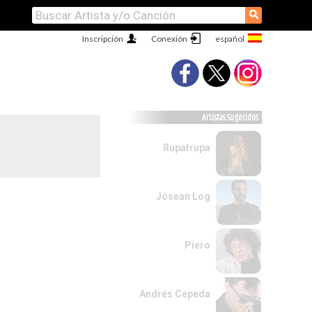
⚲
Inscripción
Conexión
Artistas Sugeridos
Rupatrupa
Jósean Log
Piero
Andrés Cepeda