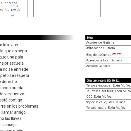
SOL#
uando pueda

MI
Extras
Acordes de Guitarra
 lo inviten
Afinador de Guitarra
lo que no sepa
¡nuevo!
Blog de LaCuerda
que una pala
Aprender a tocar Guitarra
mejor escuela
Acordes Guitarra
ta no se enrrede
speto se respeta
Otras canciones de Edén Muñoz
je derecho
Te voy a encontrar, Edén Muñoz
 cuando pueda
Te invito a ser feliz, Edén Muñ
 de vergüenza
CCC, Edén Muñoz
esté contigo
Soy de la calle, Edén Muñoz
rre en los problemas
Te vale madre, Edén Muñoz
s llamar amigo
o las llaves
el consejo
van con nadie