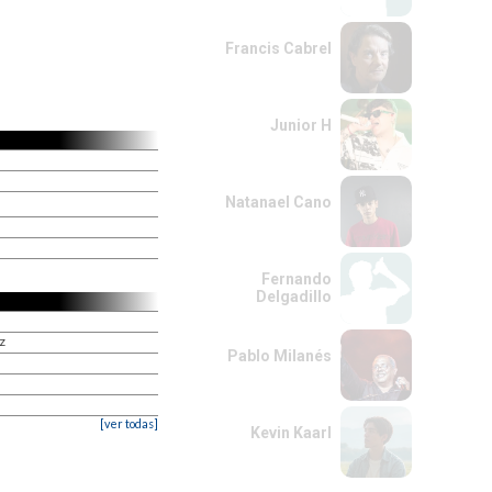
Francis Cabrel
Junior H
Natanael Cano
Fernando
Delgadillo
oz
Pablo Milanés
[ver todas]
Kevin Kaarl