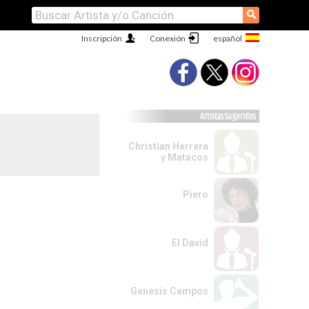
⚲
Inscripción
Conexión
Artistas Sugeridos
Christian Herrera
y Matacos
Piero
El David
Genesis Campos