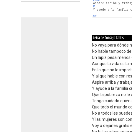
MI
Y ayude a la familia c
RE
Letra de Consejo Gratis
No vaya para dónde no
No hable tampoco de 
Un lápiz pesa menos 
Aunque la vida es la 
En lo que no le impor
Y al que hable con re
Aspire arriba y traba
Y ayude a la familia
Que la pobreza no le
Tenga cuidado quién 
Que todo el mundo co
No a todos les puede
Y las mujeres son com
Voy a dejarles gratis 
No te las roban ni se 