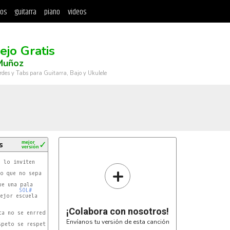
tos
guitarra
piano
videos
ejo Gratis
Muñoz
rdes y Tabs para Guitarra, Bajo y Ukulele
s
mejor
✓
versión
+
SOL#
ejor escuela

¡Colabora con nosotros!
Envíanos tu versión de esta canción