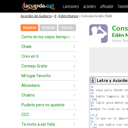
canciones
acordes
afinador
favori
Acordes de Guitarra
»
E
»
Edén Muñoz
» Consejo Gratis (Tab)
Cons
Populares
del Artista
Historial
Edén 
Como en los viejos tiempos
Letras, Aco
Chale
Creo en ti
Consejo Gratis
Mi lugar favorito
Letra y Acorde
Abcedario
G#
Fm
Chalino
LA#m
Pudiste pero no quisiste
MI
Aunque la vida es la m
CCC
SOL#
Fm
Te invito a ser feliz
LA#m