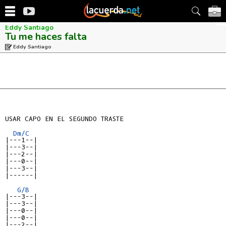
Eddy Santiago
Tu me haces falta
Eddy Santiago
USAR CAPO EN EL SEGUNDO TRASTE

Dm/C
|---1--|
|---3--|
|---2--|
|---0--|
|---3--|
|------|
G/B
|---3--|
|---3--|
|---0--|
|---0--|
|---2--|