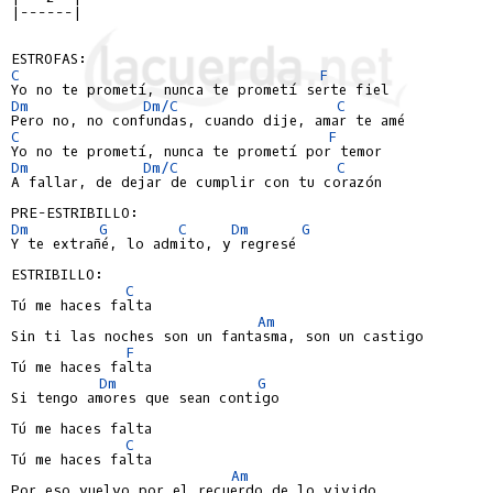
|------|
C
F
Dm
Dm/C
C
C
F
Dm
Dm/C
C
A fallar, de dejar de cumplir con tu corazón

Dm
G
C
Dm
G
Y te extrañé, lo admito, y regresé

ESTRIBILLO:

C
Tú me haces falta

Am
Sin ti las noches son un fantasma, son un castigo

F
Tú me haces falta

Dm
G
Si tengo amores que sean contigo

Tú me haces falta

C
Tú me haces falta

Am
Por eso vuelvo por el recuerdo de lo vivido
