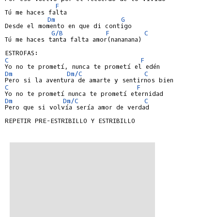
F
Tú me haces falta

Dm
G
Desde el momento en que di contigo

G/B
F
C
Tú me haces tanta falta amor(nananana)

C
F
Dm
Dm/C
C
C
F
Dm
Dm/C
C
Pero que si volvía sería amor de verdad

REPETIR PRE-ESTRIBILLO Y ESTRIBILLO
