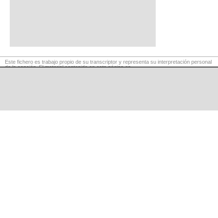
Este fichero es trabajo propio de su transcriptor y representa su interpretación personal
de la canción. El material contenido en esta página es
para exclusivo uso privado, por lo que se prohibe su reproducción o retransmisión, así
como su uso para fines comerciales.
©
LaCuerda
.net
·
·
·
aviso legal
privacidad
contacto