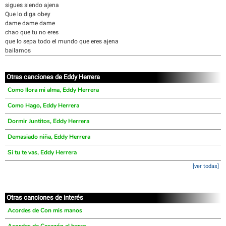
sigues siendo ajena
Que lo diga obey
dame dame dame
chao que tu no eres
que lo sepa todo el mundo que eres ajena
bailamos
Otras canciones de Eddy Herrera
Como llora mi alma, Eddy Herrera
Como Hago, Eddy Herrera
Dormir Juntitos, Eddy Herrera
Demasiado niña, Eddy Herrera
Si tu te vas, Eddy Herrera
[ver todas]
Otras canciones de interés
Acordes de Con mis manos