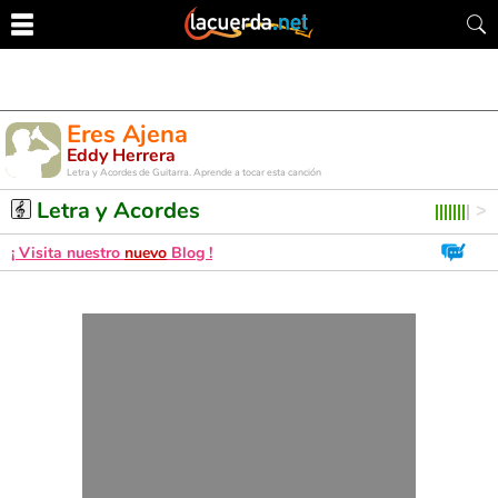
Eres Ajena
Eddy Herrera
Letra y Acordes de Guitarra. Aprende a tocar esta canción
Letra y Acordes
¡ Visita nuestro
nuevo
Blog !