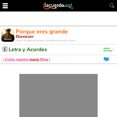
Porque eres grande
Ebenezer
Letra y Acordes de Guitarra. Aprende a tocar esta canción
Letra y Acordes
¡ Visita nuestro
nuevo
Blog !