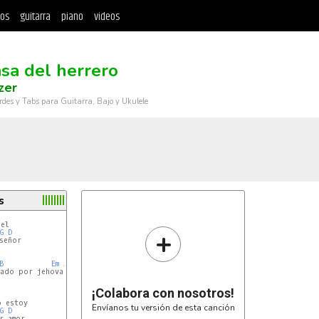
tos
guitarra
piano
videos
asa del herrero
zer
rdes y Tabs para Guitarra, Bajo y Ukulele
s
+
G
D
B
Em
Am
B
ado por jehova

¡Colabora con nosotros!
Envíanos tu versión de esta canción
G
D