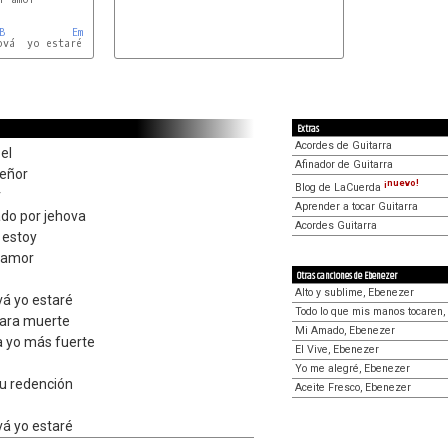
B
Em
E
Am
vá  yo estaré

Extras
Acordes de Guitarra
el
Afinador de Guitarra
señor
¡nuevo!
Blog de LaCuerda
r
Aprender a tocar Guitarra
ado por jehova
Acordes Guitarra
 estoy
r amor
Otras canciones de Ebenezer
Alto y sublime, Ebenezer
vá yo estaré
Todo lo que mis manos tocaren
para muerte
Mi Amado, Ebenezer
a yo más fuerte
El Vive, Ebenezer
Yo me alegré, Ebenezer
su redención
Aceite Fresco, Ebenezer
vá yo estaré