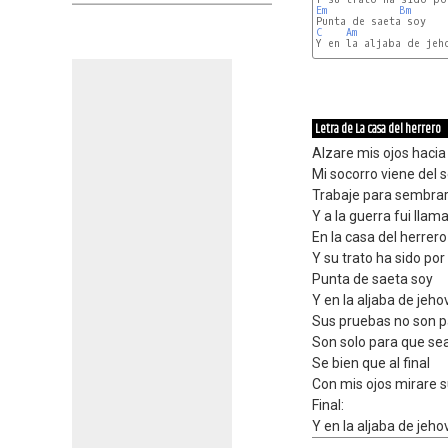
Em
Bm
C
Am
Y en la aljaba de jeho
Letra de La casa del herrero
Alzare mis ojos hacia 
Mi socorro viene del 
Trabaje para sembra
Y a la guerra fui llam
En la casa del herrero
Y su trato ha sido po
Punta de saeta soy
Y en la aljaba de jeho
Sus pruebas no son 
Son solo para que se
Se bien que al final
Con mis ojos mirare 
Final:
Y en la aljaba de jeho