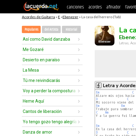
canciones
acordes
afinador
favori
Acordes de Guitarra
»
E
»
Ebenezer
» La casa del herrero (Tab)
La c
Populares
del Artista
Historial
Ebene
Así como David danzaba
Letras, Aco
Me Gozaré
Desierto en paraíso
La Mesa
Tú me reivindicarás
Letra y Acorde
Voy a perder la compostura delante de ti
Em
C
D
C
Heme Aquí
Em
Bm
Cantos de liberación
C
Am
Y a la guerra fui llam
Yo tengo gozo tengo alegría
Em
C
Danza de amor
D
C