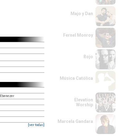
Majo y Dan
Fernel Monroy
Rojo
Música Católica
, Ebenezer
Elevation
Worship
Marcela Gandara
[ver todas]