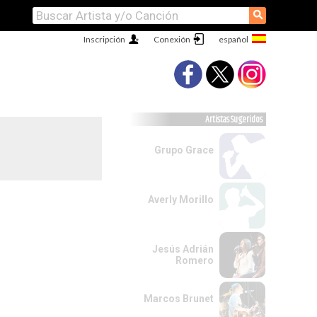
⚲
Inscripción
Conexión
Artistas Sugeridos
Grupo Grace
Averly Morillo
Jesús Adrián
Romero
Marcos Brunet