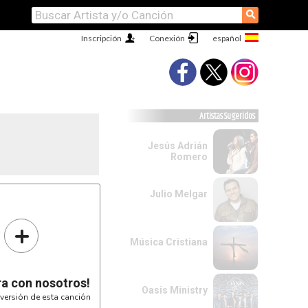
⚲
Inscripción
Conexión
Artistas Sugeridos
Jesús Adrián
Romero
Julio Melgar
+
Música Cristiana
ra con nosotros!
Oasis Ministry
versión de esta canción