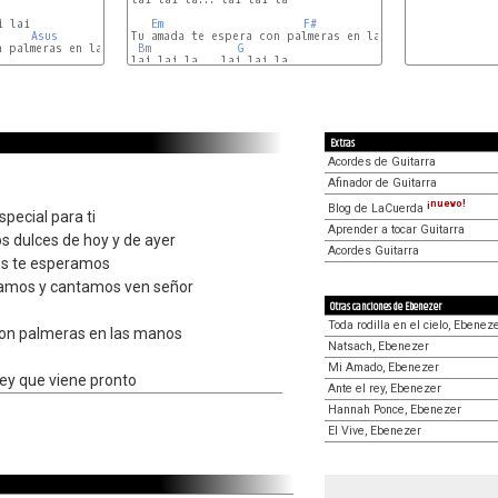
b
 lai

Em
F#
F#/A#
Asus
A
Tu amada te espera con palmeras en las manos

Asus
 palmeras en las manos

Bm
G
b
lai lai la... lai lai la

Em
F#
Extras
Acordes de Guitarra
Afinador de Guitarra
¡nuevo!
Blog de LaCuerda
pecial para ti
Aprender a tocar Guitarra
s dulces de hoy y de ayer
Acordes Guitarra
s te esperamos
amos y cantamos ven señor
Otras canciones de Ebenezer
Toda rodilla en el cielo, Ebenez
con palmeras en las manos
Natsach, Ebenezer
Mi Amado, Ebenezer
ey que viene pronto
Ante el rey, Ebenezer
Hannah Ponce, Ebenezer
El Vive, Ebenezer