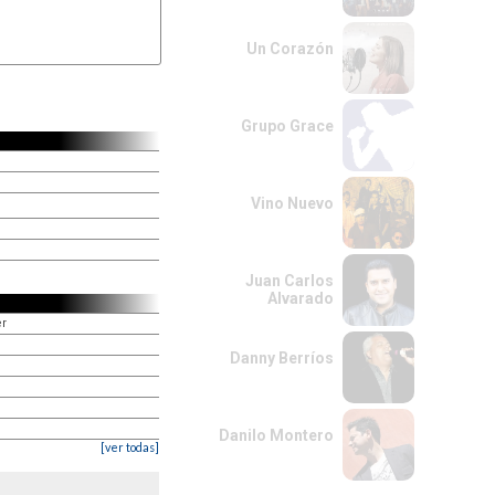
Un Corazón
Grupo Grace
Vino Nuevo
Juan Carlos
Alvarado
er
Danny Berríos
Danilo Montero
[ver todas]