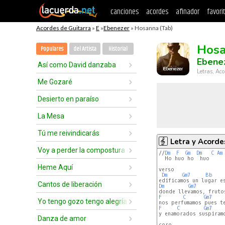
canciones
acordes
afinador
favori
Acordes de Guitarra
»
E
»
Ebenezer
» Hosanna (Tab)
Hos
Populares
del Artista
Historial
Ebene
Así como David danzaba
Letras, Aco
Me Gozaré
Desierto en paraíso
La Mesa
Tú me reivindicarás
Letra y Acorde
Voy a perder la compostura delante de ti
//
Dm
F
Gm
Dm
C
Am
  Ho huo ho  huo

Heme Aquí
verso

Dm
Gm7
Bb
Cantos de liberación
Dm
Gm7
F
C
Gm7
Yo tengo gozo tengo alegría
F
C
Gm7
y enamorados suspiramo
Danza de amor
coro
