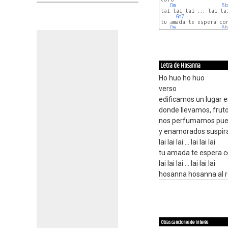
Dm
B
lai lai lai ... lai lai
Gm7
tu amada te espera con
Dm
B
Letra de Hosanna
Ho huo ho huo
verso
edificamos un lugar es
donde llevamos, fruto
nos perfumamos pue
y enamorados suspir
lai lai lai ... lai lai lai
tu amada te espera 
lai lai lai ... lai lai lai
hosanna hosanna al r
Otras canciones de interés