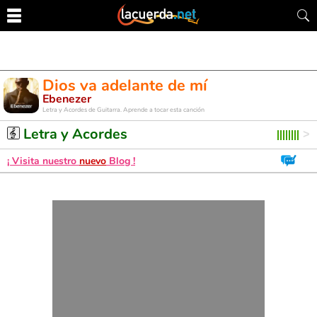
Dios va adelante de mí
Ebenezer
Letra y Acordes de Guitarra. Aprende a tocar esta canción
Letra y Acordes
¡ Visita nuestro
nuevo
Blog !