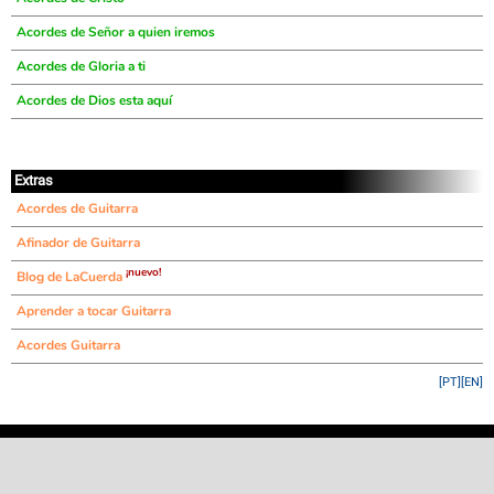
Acordes de Señor a quien iremos
Acordes de Gloria a ti
Acordes de Dios esta aquí
Extras
Acordes de Guitarra
Afinador de Guitarra
¡nuevo!
Blog de LaCuerda
Aprender a tocar Guitarra
Acordes Guitarra
[PT]
[EN]
©
LaCuerda
.net
·
·
·
aviso legal
privacidad
contacto