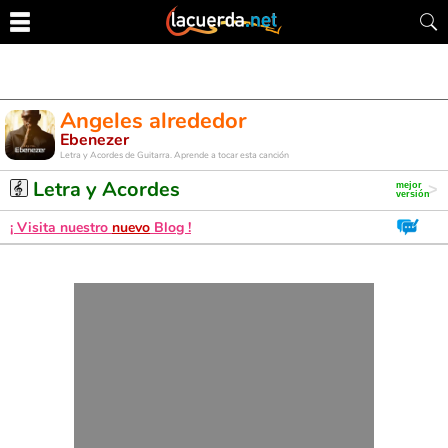
Angeles alrededor
Ebenezer
Letra y Acordes de Guitarra. Aprende a tocar esta canción
Letra y Acordes
¡ Visita nuestro
nuevo
Blog !