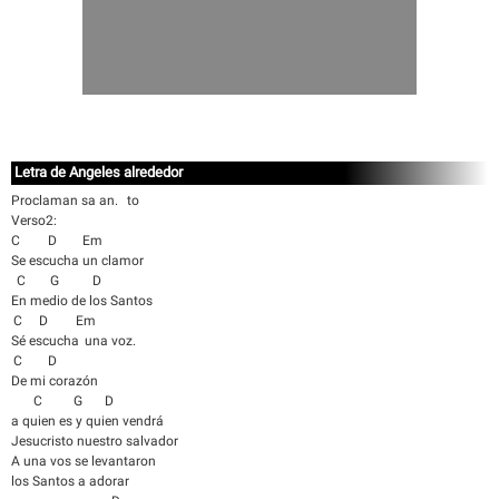
Letra de Angeles alrededor
Proclaman sa an. to
Verso2:
C D Em
Se escucha un clamor
C G D
En medio de los Santos
C D Em
Sé escucha una voz.
C D
De mi corazón
C G D
a quien es y quien vendrá
Jesucristo nuestro salvador
A una vos se levantaron
los Santos a adorar