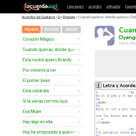
canciones
acordes
afinador
favori
Acordes de Guitarra
»
D
»
Dyango
» Cuando quieras, donde quieras (Tab
Cuan
Populares
del Artista
Historial
Dyang
Corazón Mágico
Letras, Aco
Cuando quieras, donde quieras
Esta noche quiero Brandy
Por volverte a ver
El primer beso
Letra y Acorde
Esta cobardía
A
C#m
Bm
Si la vieras con mis ojos
Bm
Esa Mujer
son tus besos que me n
A
Hay algo en ella
¡llamame!

A
C#m
Hoy he empezado a quererte otra vez
Bm