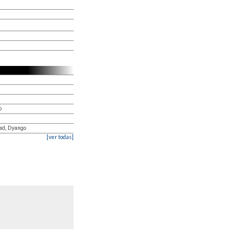
o
dad, Dyango
[ver todas]