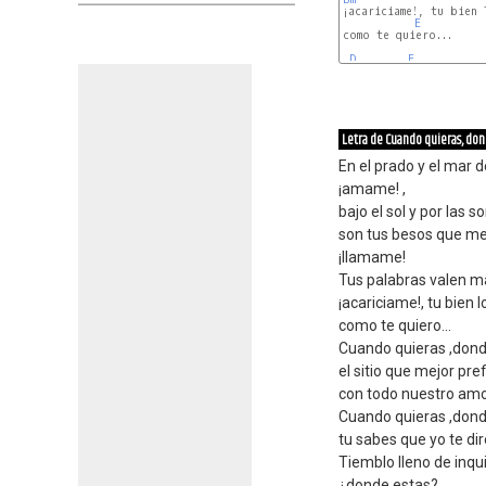
¡acariciame!, tu bien 
E
como te quiero...

D
E
Letra de Cuando quieras, don
En el prado y el ma
¡amame! ,
bajo el sol y por las 
son tus besos que m
¡llamame!
Tus palabras valen m
¡acariciame!, tu bien 
como te quiero...
Cuando quieras ,dond
el sitio que mejor pre
con todo nuestro amor
Cuando quieras ,dond
tu sabes que yo te dir
Tiemblo lleno de inqu
¿donde estas?