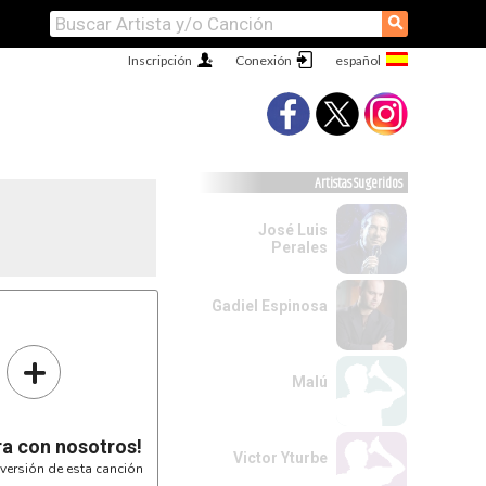
⚲
Inscripción
Conexión
Artistas Sugeridos
José Luis
Perales
Gadiel Espinosa
+
 ,

Malú
RE#
SOL#
ran asi ¡llamame!

ra con nosotros!
Victor Yturbe
versión de esta canción