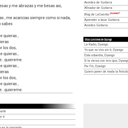
Acordes de Guitarra
resas y me abrazas y me besas asi,
Afinador de Guitarra
¡nuevo!
Blog de LaCuerda
as , me acaricias siempre como si nada,
Aprender a tocar Guitarra
lo sabes
Acordes Guitarra
e quieras ,
Otras canciones de Dyango
fieras
La Radio, Dyango
 los dos,
Yo que no vivo sin ti, Dyango
e quieras ,
Esta cobardía, Dyango
e...quiereme.
Si la vieras con mis ojos, Dyang
e quieras ,
Por Fín, Dyango
fieras
Quiero poner de moda la felici
 los dos,
e quieras ,
e...quiereme.
marte
e tí
 en la garganta