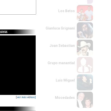
Los Betos
SOL#
RE#
 dos,

Gianluca Grignani
quieras
Joan Sebastian
Grupo manantial
Luis Miguel
[ver más videos]
Mocedades