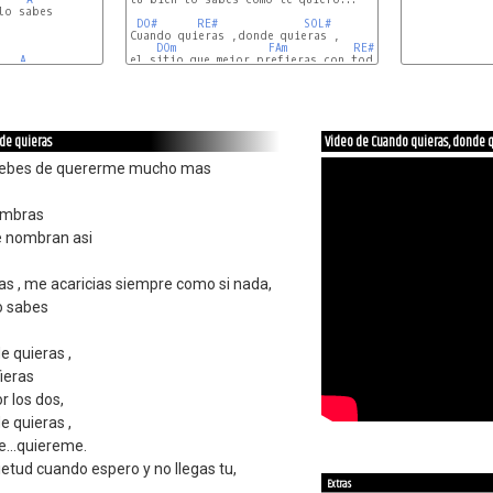
lo sabes

DO#
RE#
SOL#
Cuando quieras ,donde quieras ,

DOm
FAm
RE#
A
el sitio que mejor prefieras con todo nuestro amor los
de quieras
Video de Cuando quieras, donde 
r debes de quererme mucho mas
sombras
e nombran asi
as , me acaricias siempre como si nada,
lo sabes
e quieras ,
fieras
 los dos,
e quieras ,
e...quiereme.
ietud cuando espero y no llegas tu,
Extras