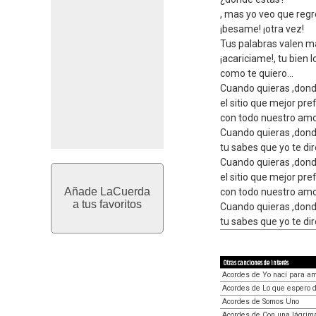
, mas yo veo que reg
¡besame! ¡otra vez!
Tus palabras valen m
¡acariciame!, tu bien 
como te quiero...
Cuando quieras ,dond
el sitio que mejor pre
con todo nuestro amor
Cuando quieras ,dond
tu sabes que yo te dir
Cuando quieras ,dond
el sitio que mejor pre
Añade LaCuerda
con todo nuestro amor
a tus favoritos
Cuando quieras ,dond
tu sabes que yo te dir
Otras canciones de interés
Acordes de Yo nací para a
Acordes de Lo que espero d
Acordes de Somos Uno
Acordes de Con una lágrima