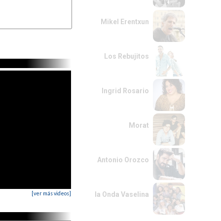
Mikel Erentxun
Los Rebujitos
Ingrid Rosario
Morat
Antonio Orozco
[ver más videos]
la Onda Vaselina