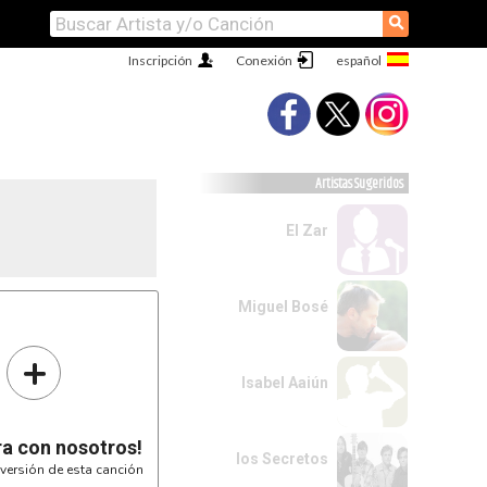
⚲
Inscripción
Conexión
Artistas Sugeridos
El Zar
Miguel Bosé
+
Isabel Aaiún
ra con nosotros!
los Secretos
versión de esta canción