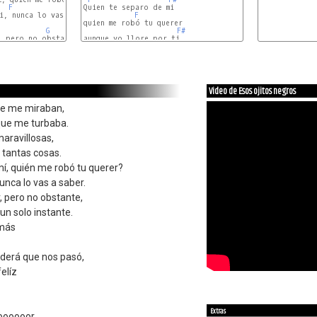
F
E
Quien te separo de mi

, nunca lo vas a saber.

F
quien me robó tu querer

G
F#
aunque yo llore por ti

E
F
Video de Esos ojitos negros
que me miraban,
que me turbaba.
aravillosas,
 tantas cosas.
í, quién me robó tu querer?
 nunca lo vas a saber.
, pero no obstante,
 un solo instante.
amás
derá que nos pasó,
elíz
Extras
oooooor.