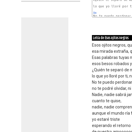
lo que yo lloré por ti
Am
F
Letra de Esos ojitos negros
Esos ojitos negros, 
esa mirada extraña, 
Esas palabras tuyas m
esos besos robados y
¿Quién te separó de m
lo que yo lloré por ti,
No te puedo perdonar
no te podré olvidar, ni
Nadie, nadie sabrá j
cuanto te quise,
nadie, nadie compren
aunque el mundo ría f
yo estaré triste
esperando el retorno
de nuestro amooooo