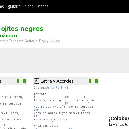
tos
guitarra
piano
videos
 ojitos negros
inámico
rdes y Tabs para Guitarra, Bajo y Ukulele
s
Letra y Acordes
Intro:
A#m
-
G#
-
F#
-
F
 x2

E
e me miraban,

F
F#
F
E
Esos ojitos negros  que me miraban

e me turbaba.

F#
F
G
A#m
G#
E
F#
¡Colabo
tantas cosas.

F
Envíanos tu 
F
y tantas cosas.

E
, quién me robó tu querer?

F
F#