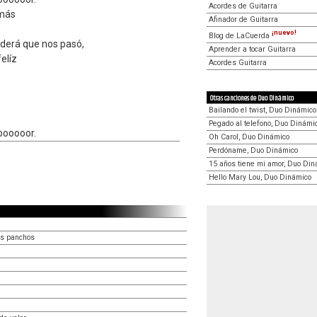
Acordes de Guitarra
amás
Afinador de Guitarra
¡nuevo!
Blog de LaCuerda
derá que nos pasó,
Aprender a tocar Guitarra
elíz
Acordes Guitarra
Otras canciones de Duo Dinámico
Bailando el twist, Duo Dinámico
Pegado al telefono, Duo Dinámi
oooooor.
Oh Carol, Duo Dinámico
Perdóname, Duo Dinámico
15 años tiene mi amor, Duo Din
Hello Mary Lou, Duo Dinámico
os panchos