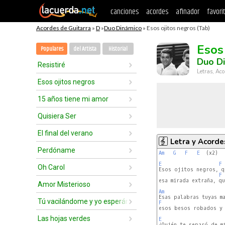
canciones
acordes
afinador
favori
Acordes de Guitarra
»
D
»
Duo Dinámico
» Esos ojitos negros (Tab)
Esos
Populares
del Artista
Historial
Duo D
Resistiré
Letras, Aco
Esos ojitos negros
15 años tiene mi amor
Quisiera Ser
El final del verano
Letra y Acorde
Perdóname
Am
G
F
E
  (x2)

E
F
Oh Carol
Esos ojitos negros, qu
F
esa mirada extraña, qu
Amor Misterioso
Am
Tú vacilándome y yo esperándote
F
esos besos robados y 
Las hojas verdes
E
¿Quién te separó de mí