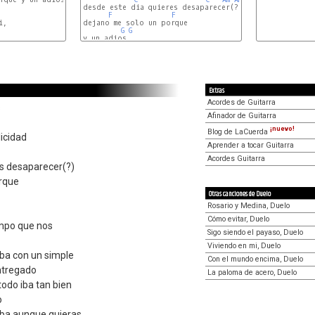
desde este dia quieres desaparecer(?)

F
F
, 

dejano me solo un porque

G
G
                       (
y un adios

SOL
)

Extras
Acordes de Guitarra
s
Afinador de Guitarra
¡nuevo!
Blog de LaCuerda
licidad
Aprender a tocar Guitarra
Acordes Guitarra
es desaparecer(?)
rque
Otras canciones de Duelo
Rosario y Medina, Duelo
Cómo evitar, Duelo
empo que nos
Sigo siendo el payaso, Duelo
Viviendo en mi, Duelo
ba con un simple
Con el mundo encima, Duelo
ntregado
La paloma de acero, Duelo
todo iba tan bien
o
aba aunque quieras