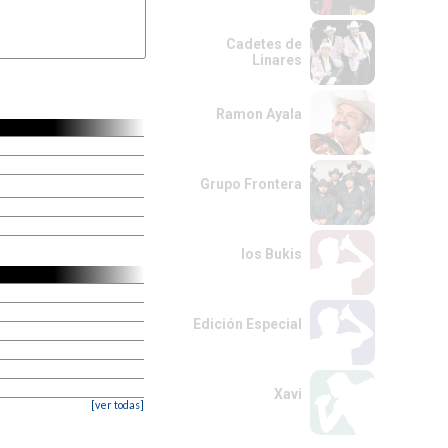
Cadetes de
Linares
Ramon Ayala
Grupo Frontera
los Bukis
Edición Especial
Xavi
[ver todas]