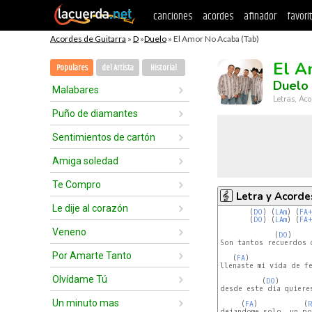
canciones
acordes
afinador
favori
Acordes de Guitarra
»
D
»
Duelo
» El Amor No Acaba (Tab)
El A
Populares
del Artista
Historial
Duelo
Malabares
Letras, Aco
Puño de diamantes
Sentimientos de cartón
Amiga soledad
Te Compro
Letra y Acorde
Le dije al corazón
       (
DO
) (
LAm
) (
FA+
       (
DO
) (
LAm
) (
FA+
Veneno
             (
DO
)    
Son tantos recuerdos 
Por Amarte Tanto
   (
FA
)               
llenaste mi vida de fe
Olvídame Tú
          (
DO
)       
desde este dia quieres
Un minuto mas
     (
FA
)           (
R
dejandome solo, un po