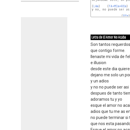
(
LAm
)    (
FA+MIm+REm
)

y no, no puede ser asi
                 (
REm
)
Letra de El Amor No Acaba
Son tantos requerdo
que contigo forme.
llenaste mi vida de fe
e illusion
desde este dia quier
dejano me solo un po
y un adios
y no no puede ser asi
despues de tanto ti
adoramos tu y yo
esque el amor no aca
adios que tu me as e
no puede terminar si 
que nos esta pasand
Esque el amor no ac