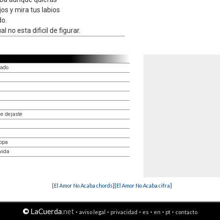
os y mira tus labios
o.
l no esta dificil de figurar.
lado
e dejaste
sopa
vida
[El Amor No Acaba chords]
[El Amor No Acaba cifra]
©
LaCuerda
.net
·
·
·
·
·
·
aviso legal
privacidad
es
en
pt
contacto