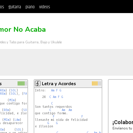
tos
guitarra
piano
videos
mor No Acaba
rdes y Tabs para Guitarra, Bajo y Ukulele
s
Letra y Acordes
REm
) (
SOL
)

Intro:   
Am
F
G
REm
) (
SOL
), (
FA
)

    2X  
C
Am
F
G
     (
MIm
)      (
LAm
)    

que contigo forme,

C
Son tantos requerdos 

 (
REm
)      (
SOL
)

C
Am
Am
licidad, e ilusion,

que contigo forme.

F
F
  (
MIm
) (
LAm
)

llenaste mi vida de felicidad

¡Colabo
 desaparecer

G
G
e illusion

Envíanos tu 
Em
)     (
SOL
)

rque y un adios,

C
C
Am
Am