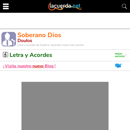
Soberano Dios
Doulos
Letra y Acordes de Guitarra. Aprende a tocar esta canción
Letra y Acordes
¡ Visita nuestro
nuevo
Blog !