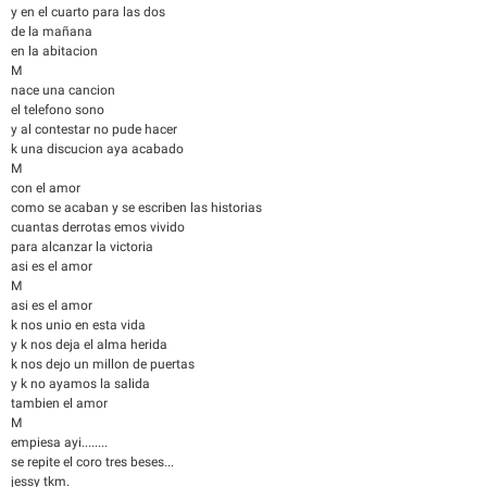
y en el cuarto para las dos
de la mañana
en la abitacion
M
nace una cancion
el telefono sono
y al contestar no pude hacer
k una discucion aya acabado
M
con el amor
como se acaban y se escriben las historias
cuantas derrotas emos vivido
para alcanzar la victoria
asi es el amor
M
asi es el amor
k nos unio en esta vida
y k nos deja el alma herida
k nos dejo un millon de puertas
y k no ayamos la salida
tambien el amor
M
empiesa ayi........
se repite el coro tres beses...
jessy tkm.