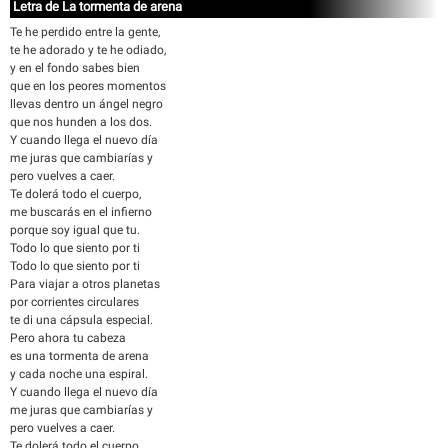
Letra de La tormenta de arena
Te he perdido entre la gente,
te he adorado y te he odiado,
y en el fondo sabes bien
que en los peores momentos
llevas dentro un ángel negro
que nos hunden a los dos.
Y cuando llega el nuevo día
me juras que cambiarías y
pero vuelves a caer.
Te dolerá todo el cuerpo,
me buscarás en el infierno
porque soy igual que tu.
Todo lo que siento por ti
Todo lo que siento por ti
Para viajar a otros planetas
por corrientes circulares
te di una cápsula especial.
Pero ahora tu cabeza
es una tormenta de arena
y cada noche una espiral.
Y cuando llega el nuevo día
me juras que cambiarías y
pero vuelves a caer.
Te dolerá todo el cuerpo,