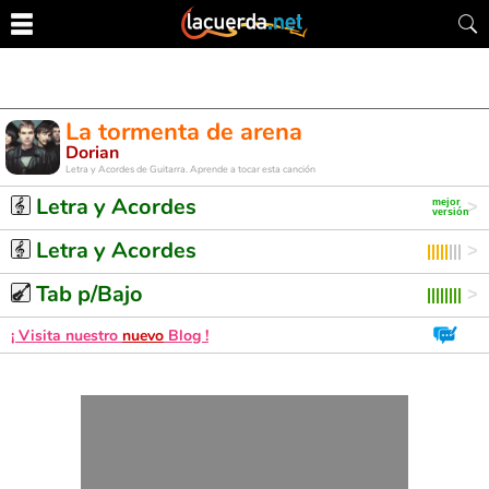
La tormenta de arena
Dorian
Letra y Acordes de Guitarra. Aprende a tocar esta canción
Letra y Acordes
Letra y Acordes
Tab p/Bajo
¡ Visita nuestro
nuevo
Blog !