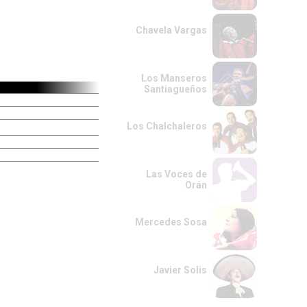
Chavela Vargas
Los Manseros
Santiagueños
Los Chalchaleros
Las Voces de
Orán
Mercedes Sosa
Javier Solis