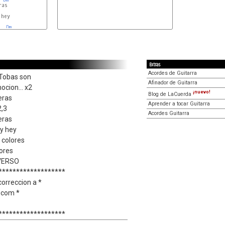
hey

Dm
Extras
Acordes de Guitarra
 Tobas son
Afinador de Guitarra
ocion... x2
¡nuevo!
Blog de LaCuerda
eras
Aprender a tocar Guitarra
2,3
Acordes Guitarra
eras
y hey
 colores
mores
 VERSO
*******************
correccion a *
.com *
*******************