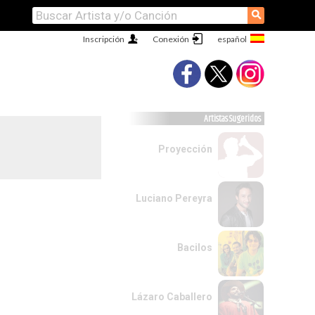
⚲
Inscripción
Conexión
Artistas Sugeridos
Proyección
Luciano Pereyra
Bacilos
Lázaro Caballero