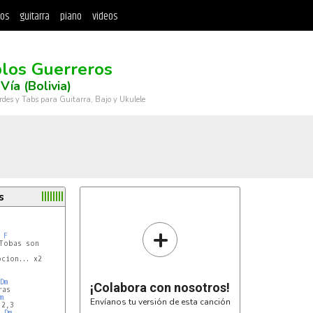
tos
guitarra
piano
videos
los Guerreros
Vía (Bolivia)
rdes y Tabs para Guitarra, Bajo y Ukulele
s
+
F
cion... x2

Dm
¡Colabora con nosotros!
m
Envíanos tu versión de esta canción
Dm