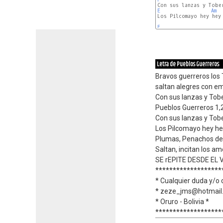
E
Am
Los Pilcomayo hey hey 
F
Letra de Pueblos Guerreros
Bravos guerreros los
saltan alegres con em
Con sus lanzas y Tob
Pueblos Guerreros 1,
Con sus lanzas y Tob
Los Pilcomayo hey he
Plumas, Penachos de
Saltan, incitan los a
SE rEPITE DESDE EL
*******************
* Cualquier duda y/o 
* zeze_jms@hotmail
* Oruro - Bolivia *
*******************