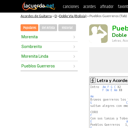
canciones
acordes
afinador
favori
Acordes de Guitarra
»
D
»
Doble Vía (Bolivia)
» Pueblos Guerreros (Tab)
Pueb
Populares
del Artista
Historial
Doble 
Morenita
Letras, Aco
Sombrerito
Morenita Linda
Pueblos Guerreros
Letra y Acorde
Intro  
Am
F
G
C
 X2

F
Dm
E
Am
 X8

Am
G
C
saltan alegres con emo
F
E
A
F