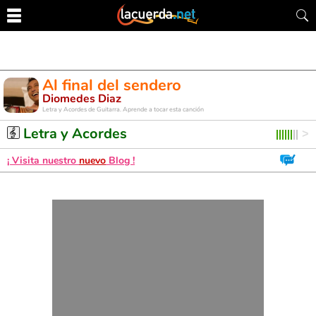
Al final del sendero
Diomedes Diaz
Letra y Acordes de Guitarra. Aprende a tocar esta canción
Letra y Acordes
¡ Visita nuestro
nuevo
Blog !