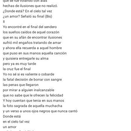
que se fue volando con alas
hechas de ilusiones que no realizó.
¿Donde está? En el cielo tal vez
¿un amor? Señaló su final (Bis)
II
Yo encontré en el final del sendero
los sueños caídos de aquel corazón
que en su afán de encontrar ilusiones
sufrió mil engaños tratando de amar
y ahora ella recuerda a aquel hombre
que puso en sus manos aquella canción
y quisiera entregarle su alma
pero ya es muy tarde
la cruz fue el final
Yo no sé si es valiente o cobarde
la fatal decisión de borrar con sangre
las penas que llegaron
por mirar a alguien inalcanzable
que no sabe que le ofrecen la felicidad
Y hoy cuentan que tenia en sus manos
la foto sagrada de aquella muchacha
y un verso a unos ojos negros que nunca cantó
Donde está
en el cielo tal vez
un amor