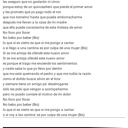
les aseguro que no gastarán ni cinco
porque estoy de un quinceañero que pierde el primer amor
y les prometo que yo pago todo el ron
que nos tomemo' hasta que pueda emborracharme
después me llevan a la casa de mi madre
que ella puede consolarme de esta tristeza de amor
No lloro por llorar
No bebo por beber (Bis)
lo que sí es cierto es que si me pongo a cantar
o si llego a una cantina es por culpa de una mujer (Bis)
Si se me antoja de ofendé este nuevo amor
Si se me antoja ofendé este nuevo amor
es porque el trago me enciende los sentimientos
y nadie sabe lo que yo llevo por dentro
que me está quemando el pecho y que me nubla la razón
como el dolido busca alivio en el licor
y siempre tiene un amigo pa' desahogarse
sólo les pido que vengan a acompañarme
pero no puedo contale el motivo de mi dolor
No lloro por llorar
No bebo por beber (Bis)
lo que sí es cierto es que si me pongo a cantar
o si voy a las cantina' es por culpa de una mujer (Bis)