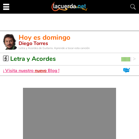
Hoy es domingo
Diego Torres
Letra y Acordes de Guitarra. Aprende a tocar esta canción
Letra y Acordes
¡ Visita nuestro
nuevo
Blog !