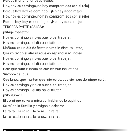
Porque mañana lunes se acabó.
Hoy, hoy es domingo, no hay compromisos con el reloj
Porque hoy, hoy es domingo... ¡No hay nada mejor!
Hoy, hoy es domingo, no hay compromisos con el reloj
Porque hoy, hoy es domingo... ¡No hay nada mejor!
TERCERA PARTE (SALSA):
¡Dibuje maestro!
Hoy es domingo y no es bueno pa' trabajar.
Hoy es domingo... el día pa' disfrutar.
Mañana es un día de fiesta no me lo discuta usted,
Que yo tengo el almanaque en español y en inglés.
Hoy es domingo y no es bueno pa' trabajar.
Hoy es domingo... el día pa' disfrutar.
Pero que mira cuando se encuentran los latinos
Siempre da igual...
Que lunes, que martes, que miércoles, que siempre domingo será.
Hoy es domingo y no es bueno pa' trabajar.
Hoy es domingo... el día pa' disfrutar.
¡Dilo Rubén!
El domingo se va a misa pa' hablar de lo espiritual
Se reúne la familia y amigos a celebrar.
La ra ra... la ra ra... la ra ra... la ra ra
La ra ra... la ra ra... la ra ra... la ra ra.