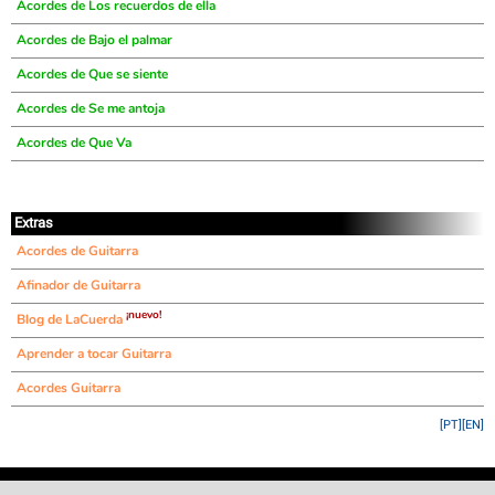
Acordes de Los recuerdos de ella
Acordes de Bajo el palmar
Acordes de Que se siente
Acordes de Se me antoja
Acordes de Que Va
Extras
Acordes de Guitarra
Afinador de Guitarra
¡nuevo!
Blog de LaCuerda
Aprender a tocar Guitarra
Acordes Guitarra
[PT]
[EN]
©
LaCuerda
.net
·
·
·
aviso legal
privacidad
contacto