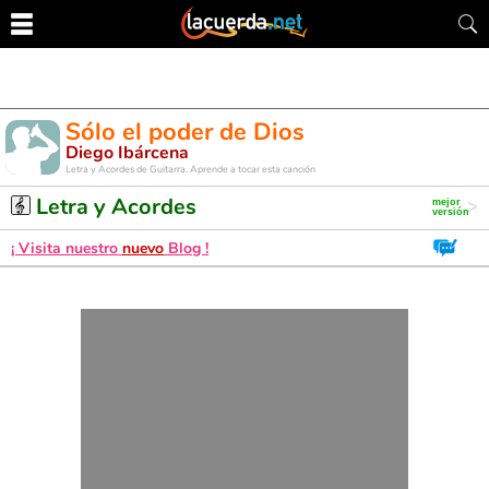
Sólo el poder de Dios
Diego Ibárcena
Letra y Acordes de Guitarra. Aprende a tocar esta canción
Letra y Acordes
¡ Visita nuestro
nuevo
Blog !