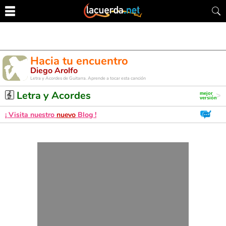
Hacia tu encuentro
Diego Arolfo
Letra y Acordes de Guitarra. Aprende a tocar esta canción
Letra y Acordes
¡ Visita nuestro
nuevo
Blog !