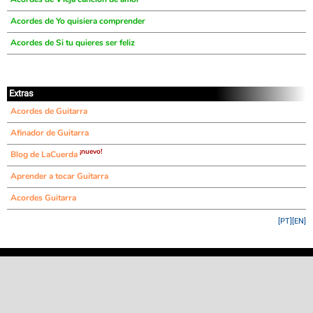
Acordes de Yo quisiera comprender
Acordes de Si tu quieres ser feliz
Extras
Acordes de Guitarra
Afinador de Guitarra
¡nuevo!
Blog de LaCuerda
Aprender a tocar Guitarra
Acordes Guitarra
[PT]
[EN]
©
LaCuerda
.net
·
·
·
aviso legal
privacidad
contacto