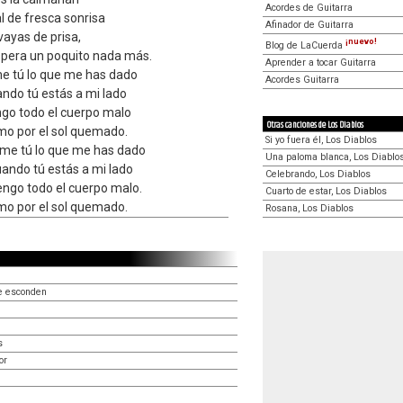
Acordes de Guitarra
l de fresca sonrisa
Afinador de Guitarra
 vayas de prisa,
¡nuevo!
Blog de LaCuerda
 Espera un poquito nada más.
Aprender a tocar Guitarra
me tú lo que me has dado
Acordes Guitarra
ndo tú estás a mi lado
ngo todo el cuerpo malo
Otras canciones de Los Diablos
mo por el sol quemado.
Si yo fuera él, Los Diablos
me tú lo que me has dado
Una paloma blanca, Los Diablo
ando tú estás a mi lado
Celebrando, Los Diablos
ngo todo el cuerpo malo.
Cuarto de estar, Los Diablos
mo por el sol quemado.
Rosana, Los Diablos
e esconden
s
or