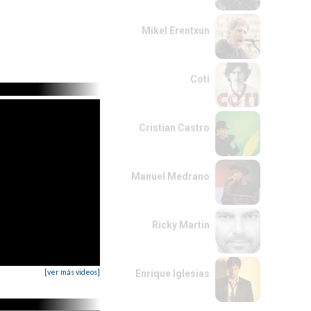
Mikel Erentxun
Coti
Cristian Castro
Manuel Medrano
Ricky Martin
[ver más videos]
Enrique Iglesias