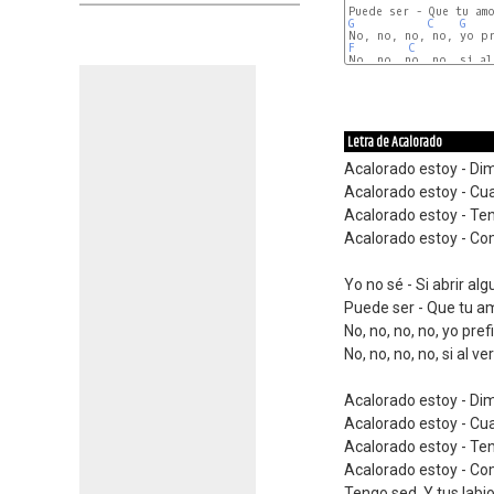
G
C
G
F
C
No, no, no, no, si al 
Letra de Acalorado
Acalorado estoy - Di
Acalorado estoy - Cua
Acalorado estoy - Te
Acalorado estoy - Co
Yo no sé - Si abrir al
Puede ser - Que tu am
No, no, no, no, yo pref
No, no, no, no, si al v
Acalorado estoy - Di
Acalorado estoy - Cua
Acalorado estoy - Te
Acalorado estoy - Co
Tengo sed, Y tus labi