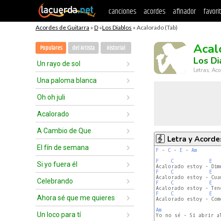
canciones
acordes
afinador
favori
Acordes de Guitarra
»
D
»
Los Diablos
» Acalorado (Tab)
Acal
Populares
del Artista
Historial
Los Di
Un rayo de sol
Letras, Aco
Una paloma blanca
Oh oh juli
Acalorado
A Cambio de Que
Letra y Acorde
El fín de semana
F
 - 
C
 - 
E
 - 
Am
F
C
E
Si yo fuera él
F
C
E
Celebrando
F
C
E
F
C
E
Ahora sé que me quieres
Acalorado estoy - Com
Am
Un loco para tí
Yo no sé - Si abrir al