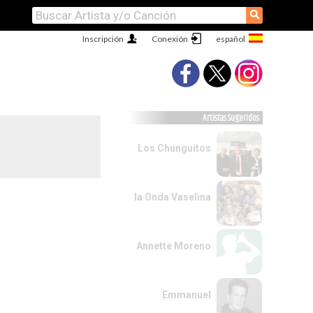
⚲
Inscripción
Conexión
Artistas Sugeridos
Los Chunguitos
la Onda Vaselina
Annette Moreno
Emmanuel