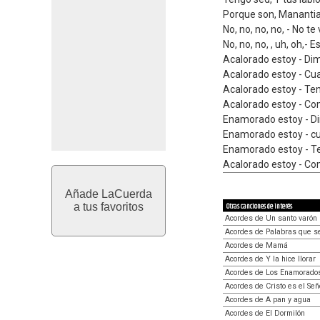
Porque son, Manantia
No, no, no, no, - No te
No, no, no, , uh, oh,-
Acalorado estoy - Di
Acalorado estoy - Cua
Acalorado estoy - Te
Acalorado estoy - Co
Enamorado estoy - Di
Enamorado estoy - cu
Enamorado estoy - Te
Acalorado estoy - Co
Añade LaCuerda
a tus favoritos
Otras canciones de interés
Acordes de Un santo varón
Acordes de Palabras que s
Acordes de Mamá
Acordes de Y la hice llorar
Acordes de Los Enamorado
Acordes de Cristo es el Señ
Acordes de A pan y agua
Acordes de El Dormilón