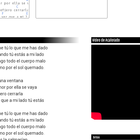
C
F
E
Am
ver que a mi lado tú estás

Video de Acalorado
me tú lo que me has dado
ndo tú estás a mi lado
ngo todo el cuerpo malo
mo por el sol quemado.
guna ventana
or por ella se vaya
iero cerrarla
er que a mi lado tú estás
me tú lo que me has dado
ndo tú estás a mi lado
ngo todo el cuerpo malo
mo por el sol quemado.
Extras
os la calmarían