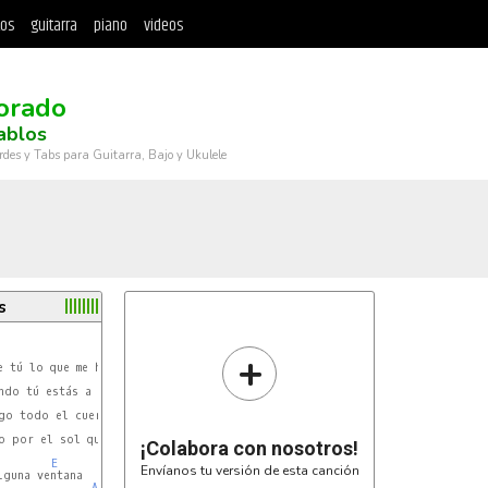
tos
guitarra
piano
videos
orado
ablos
rdes y Tabs para Guitarra, Bajo y Ukulele
s
+
Am
Am
Am
Am
o por el sol quemado.

¡Colabora con nosotros!
E
Envíanos tu versión de esta canción
guna ventana 

Am