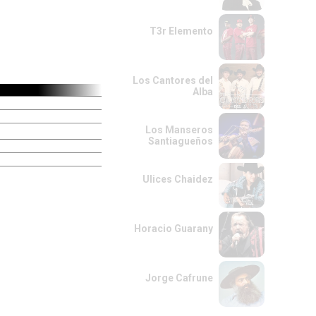
T3r Elemento
Los Cantores del
Alba
Los Manseros
Santiagueños
Ulices Chaidez
Horacio Guarany
Jorge Cafrune