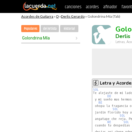
canciones
acordes
afinador
favori
Acordes de Guitarra
»
D
»
Derlis Gerardo
» Golondrina Mía (Tab)
Golo
Populares
del Artista
Historial
Derlis
Golondrina Mía
Letras, Aco
Letra y Acorde
SOL
Te alejaste de mi lado
DO
 y mi sueño mas hermos
RE
 ohopa la fragancia o
SOL
 jardin florido hoy a
SOL
 angatape che reja. Pe
RE
SOL
 cuando tu despedias 
 decias ani chene nder