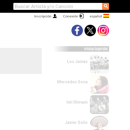
⚲
Inscripción
Conexión
Artistas Sugeridos
Los Jaivas
Mercedes Sosa
Inti Illimani
Javier Solis