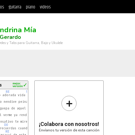
tos
guitarra
piano
videos
ndrina Mía
 Gerardo
rdes y Tabs para Guitarra, Bajo y Ukulele
s
mejor
✓
versión
RE
SOL
 adorada vida mia

+
o nendive peina

guepa de aquel

RE
l verme ya rendido

nsativo te mire

¡Colabora con nosotros!
DO
recuerdas cuando

Envíanos tu versión de esta canción
RE
esarai de este
