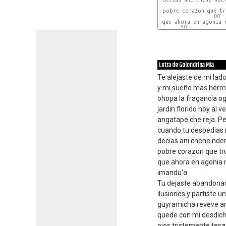
 pobre corazon que tr
DO
 que ahora en agonia n
SOL
Letra de Golondrina Mía
Te alejaste de mi lad
y mi sueño mas herm
ohopa la fragancia o
jardin florido hoy al 
angatape che reja. Pe
cuando tu despedias
decias ani chene nder
pobre corazon que tru
que ahora en agonia
imandu'a
Tu dejaste abandonad
ilusiones y partiste 
guyramicha reveve a
quede con mi desdich
ojos tristemente tes