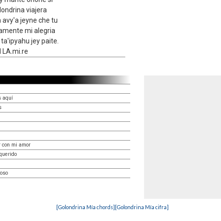
londrina viajera
 avy'a jeyne che tu
vamente mi alegria
 ta'ipyahu jey paite.
LA.mi.re
s aquí
s
r con mi amor
querido
loso
[Golondrina Mía chords]
[Golondrina Mía cifra]