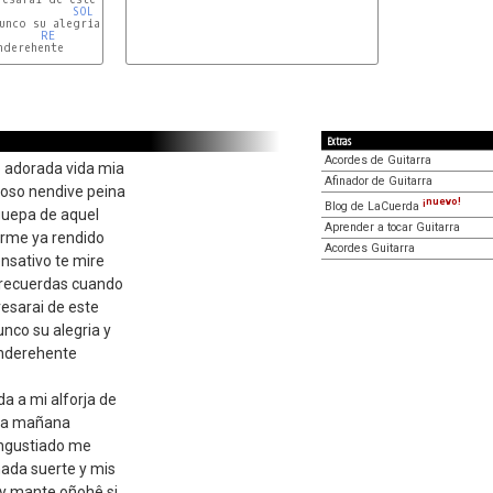
SOL
unco su alegria y

RE
derehente

Extras
Acordes de Guitarra
o adorada vida mia
Afinador de Guitarra
oso nendive peina
¡nuevo!
Blog de LaCuerda
guepa de aquel
Aprender a tocar Guitarra
verme ya rendido
Acordes Guitarra
nsativo te mire
 recuerdas cuando
esarai de este
nco su alegria y
 nderehente
a a mi alforja de
una mañana
ngustiado me
ada suerte y mis
ay mante oñohê si