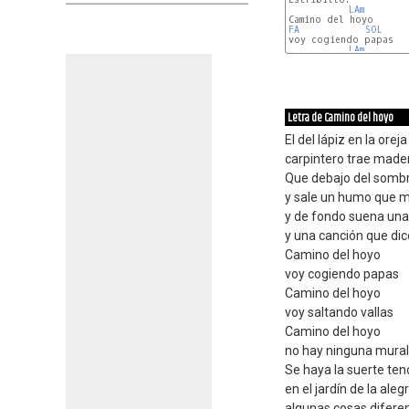
LAm
FA
SOL
voy cogiendo papas

LAm
Letra de Camino del hoyo
El del lápiz en la ore
carpintero trae made
Que debajo del sombr
y sale un humo que 
y de fondo suena una
y una canción que dic
Camino del hoyo
voy cogiendo papas
Camino del hoyo
voy saltando vallas
Camino del hoyo
no hay ninguna murall
Se haya la suerte ten
en el jardín de la alegr
algunas cosas difere