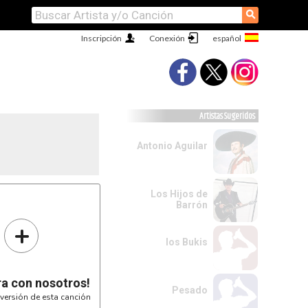
⚲
Inscripción
Conexión
Artistas Sugeridos
Antonio Aguilar
Los Hijos de
Barrón
+
los Bukis
ra con nosotros!
Pesado
versión de esta canción