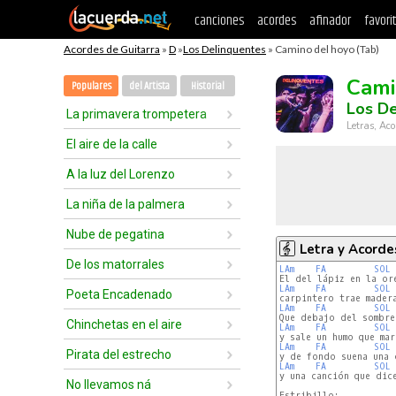
canciones
acordes
afinador
favori
Acordes de Guitarra
»
D
»
Los Delinquentes
» Camino del hoyo (Tab)
Cami
Populares
del Artista
Historial
Los De
La primavera trompetera
Letras, Aco
El aire de la calle
A la luz del Lorenzo
La niña de la palmera
Nube de pegatina
Letra y Acorde
De los matorrales
LAm
FA
SOL
LAm
FA
SOL
Poeta Encadenado
LAm
FA
SOL
Chinchetas en el aire
LAm
FA
SOL
LAm
FA
SOL
Pirata del estrecho
LAm
FA
SOL
y una canción que dice
No llevamos ná
Estribillo:
