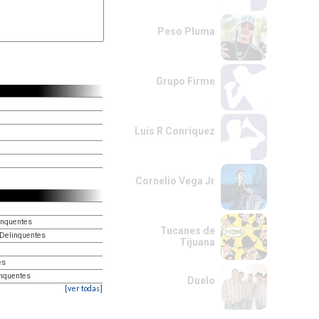
Peso Pluma
Grupo Firme
Luis R Conriquez
Cornelio Vega Jr
inquentes
Tucanes de
s Delinquentes
Tijuana
es
inquentes
Duelo
[ver todas]