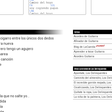
FA
SOL
LAm
FA
SOL
Extras
Acordes de Guitarra
ja cigarro entre los únicos dos dedos
Afinador de Guitarra
ra nueva
¡nuevo!
Blog de LaCuerda
ero tengo un agujero
Aprender a tocar Guitarra
marea
Acordes Guitarra
 canción
e
Otras canciones de Los Delinquentes
Apúntate, Los Delinquentes
Caminito del almendro, Los Del
El increible gorrión mojado, Lo
Cicatrizando, Los Delinquentes
Quítate la ropa, Los Delinquent
a que no salte yo...
La niña de la palmera, Los Del
dida
ía
nte