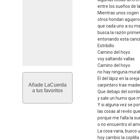
entre los sueños de l
Mientras unos cogen 
otros hondan agujero
que cada uno a su m
busca la razón prime
entonando esta canc
Estribillo:
Camino del hoyo
voy saltando vallas
Camino del hoyo
no hay ninguna murall
El del lápiz en la ore
Añade LaCuerda
carpintero trae made
a tus favoritos
Que debajo del sombr
y sale un humo que 
Y si alguna vez se po
las cosas al revés qu
porque me falla la su
o no encuentro el amo
La cosa varia, busco 
hoy cambio la coplill