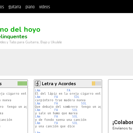
tos
guitarra
piano
videos
no del hoyo
linquentes
rdes y Tabs para Guitarra, Bajo y Ukulele
s
Letra y Acordes
LAm
FA
SOL
LAm
FA
SOL
LAm
FA
SOL
LAm
FA
SOL
LAm
FA
SOL
¡Colabo
LAm
FA
SOL


y una canción que dice

Envíanos tu 
LAm