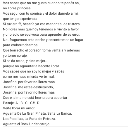
Vos sabés que no me gusta cuando te ponés asi,
no llores princesa.
Vos seguí con tu sonrisa y el dolor dámelo a mi,
que tengo experiencia.
Si tuviera fé, besaría ya ese manantial de tristeza.
No llores más que hoy tenemos el viento a favor
y uno solo se equivoca para aprender de su error.
Naufraguemos esta noche y encontremos un lugar
para emborracharnos
Que borracho el corazón toma ventaja y además
yo tomo coraje.
Si se da se da, y sino mejor...
porque no aguantaría hacerte llorar.
Vos sabés que no soy lo mejor y sabés
como me hace mierda verte mal.
Josefina, por favor no llores más,
Josefina, me estás destruyendo,
Josefina, por favor no llores más
Que el alma no está hecha para soportar
Pasaje: A - B - C - C# - D
Verte llorar mi amor.
Aguante De La Gran Piñata, Salta La Banca,
Las Pastillas, La Furia de Petruza.
Aguante el Rock Under carajo!