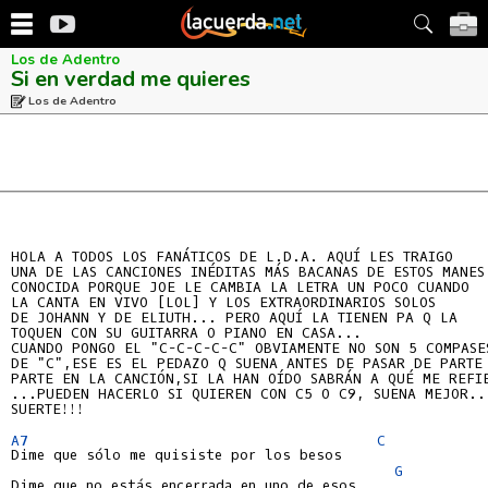
Los de Adentro
Si en verdad me quieres
Los de Adentro
HOLA A TODOS LOS FANÁTICOS DE L.D.A. AQUÍ LES TRAIGO

UNA DE LAS CANCIONES INÉDITAS MÁS BACANAS DE ESTOS MANES.
CONOCIDA PORQUE JOE LE CAMBIA LA LETRA UN POCO CUANDO

LA CANTA EN VIVO [LOL] Y LOS EXTRAORDINARIOS SOLOS

DE JOHANN Y DE ELIUTH... PERO AQUÍ LA TIENEN PA Q LA

TOQUEN CON SU GUITARRA O PIANO EN CASA...

CUANDO PONGO EL "C-C-C-C-C" OBVIAMENTE NO SON 5 COMPASES
DE "C",ESE ES EL PEDAZO Q SUENA ANTES DE PASAR DE PARTE 
PARTE EN LA CANCIÓN,SI LA HAN OÍDO SABRÁN A QUÉ ME REFIE
...PUEDEN HACERLO SI QUIEREN CON C5 O C9, SUENA MEJOR...
SUERTE!!!

A7
C
Dime que sólo me quisiste por los besos

G
Dime que no estás encerrada en uno de esos
