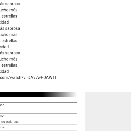
más sabrosa
mucho más
s estrellas
cidad
más sabrosa
mucho más
s estrellas
cidad
más sabrosa
mucho más
s estrellas
dad ....
be.com/watch?v=DAv7wP0AWTI
seo
ñor
l es poderoso
ida