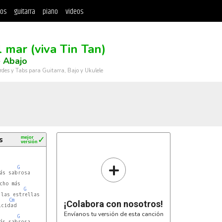
tos
guitarra
piano
videos
l mar (viva Tin Tan)
 Abajo
rdes y Tabs para Guitarra, Bajo y Ukulele
s
mejor
✓
versión
+
G
ás sabrosa

cho más

G
las estrellas

Cm
¡Colabora con nosotros!
cidad

Envíanos tu versión de esta canción
G
ás sabrosa
