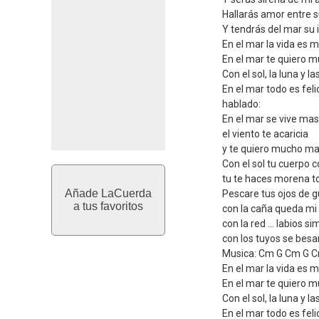
Hallarás amor entre 
Y tendrás del mar su 
En el mar la vida es 
En el mar te quiero 
Con el sol, la luna y la
En el mar todo es feli
hablado:
En el mar se vive mas
el viento te acaricia
y te quiero mucho m
Con el sol tu cuerpo c
tu te haces morena to
Añade LaCuerda
Pescare tus ojos de gu
a tus favoritos
con la caña queda mi 
con la red ... labios si
con los tuyos se besa
Musica: Cm G Cm G 
En el mar la vida es 
En el mar te quiero 
Con el sol, la luna y la
En el mar todo es feli