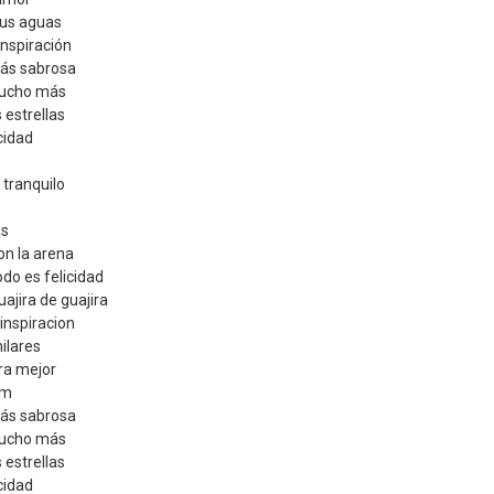
sus aguas
inspiración
más sabrosa
mucho más
s estrellas
cidad
 tranquilo
as
on la arena
do es felicidad
ajira de guajira
inspiracion
milares
ra mejor
Cm
más sabrosa
mucho más
s estrellas
cidad