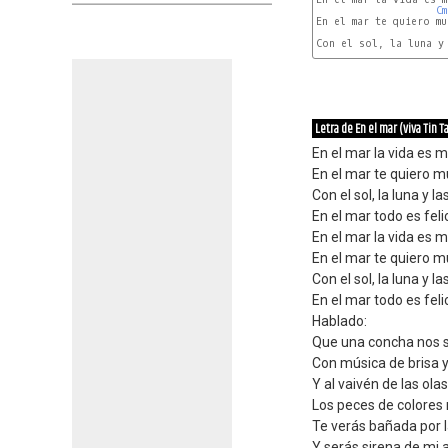
Cm
En el mar te quiero mu
Con el sol, la luna y 
Letra de En el mar (viva Tin T
En el mar la vida es 
En el mar te quiero 
Con el sol, la luna y la
En el mar todo es feli
En el mar la vida es 
En el mar te quiero 
Con el sol, la luna y la
En el mar todo es feli
Hablado:
Que una concha nos s
Con música de brisa y
Y al vaivén de las ola
Los peces de colores 
Te verás bañada por l
Y serás sirena de mi