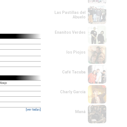
Las Pastillas del
Abuelo
Enanitos Verdes
los Piojos
Café Tacuba
Abajo
Charly García
[ver todas]
Maná