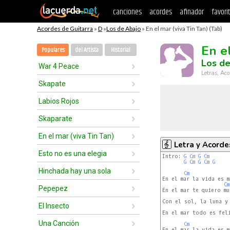
canciones
acordes
afinador
favori
Acordes de Guitarra
»
D
»
Los de Abajo
» En el mar (viva Tin Tan) (Tab)
En e
Populares
del Artista
Historial
Los de
War 4 Peace
Letras, Aco
Skapate
Labios Rojos
Skaparate
En el mar (viva Tin Tan)
Letra y Acorde
Esto no es una elegia
Intro: 
G
Cm
G
Cm
G
Cm
G
Cm
G
Hinchada hay una sola
Cm
En el mar la vida es m
Cm
Pepepez
En el mar te quiero mu
Con el sol, la luna y 
El Insecto
En el mar todo es feli
Una Canción
Cm
En el mar la vida es m