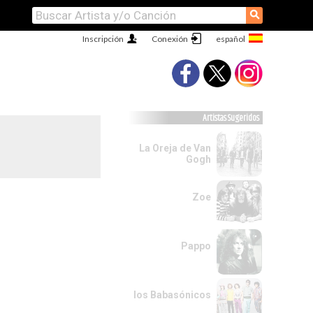
⚲
Inscripción
Conexión
Artistas Sugeridos
La Oreja de Van
Gogh
Zoe
Pappo
los Babasónicos