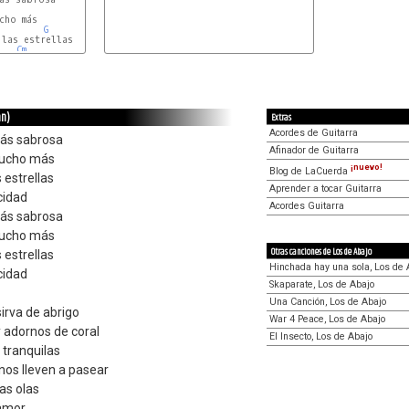
cho más

G
las estrellas

Cm
an)
Extras
Acordes de Guitarra
más sabrosa
Afinador de Guitarra
mucho más
¡nuevo!
Blog de LaCuerda
s estrellas
Aprender a tocar Guitarra
cidad
Acordes Guitarra
más sabrosa
mucho más
Otras canciones de Los de Abajo
s estrellas
Hinchada hay una sola, Los de 
cidad
Skaparate, Los de Abajo
Una Canción, Los de Abajo
irva de abrigo
War 4 Peace, Los de Abajo
 adornos de coral
El Insecto, Los de Abajo
s tranquilas
nos lleven a pasear
as olas
 amor