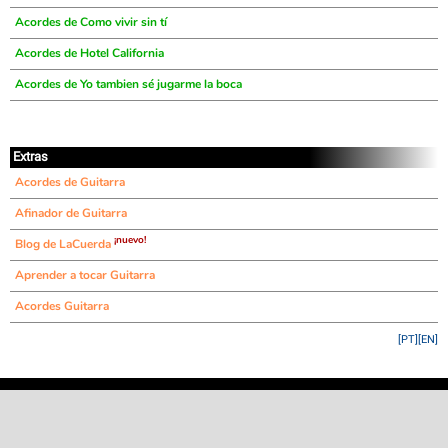
Acordes de Como vivir sin tí
Acordes de Hotel California
Acordes de Yo tambien sé jugarme la boca
Extras
Acordes de Guitarra
Afinador de Guitarra
¡nuevo!
Blog de LaCuerda
Aprender a tocar Guitarra
Acordes Guitarra
[PT]
[EN]
©
LaCuerda
.net
·
·
·
aviso legal
privacidad
contacto