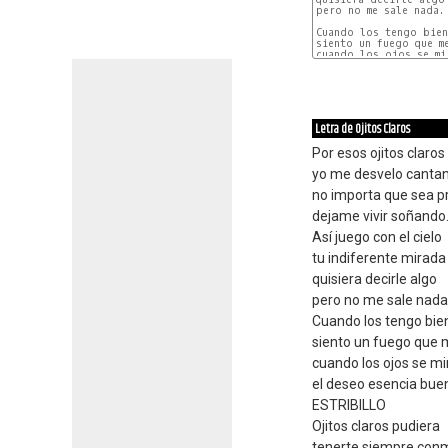
pero no me sale nada.

Cuando los tengo bien 
siento un fuego que me
cuando los ojos se mir
Letra de Ojitos Claros
Por esos ojitos claros
yo me desvelo canta
no importa que sea p
dejame vivir soñando
Así juego con el cielo
tu indiferente mirada
quisiera decirle algo
pero no me sale nada
Cuando los tengo bie
siento un fuego que
cuando los ojos se mi
el deseo esencia bue
ESTRIBILLO
Ojitos claros pudiera
tenerte siempre con