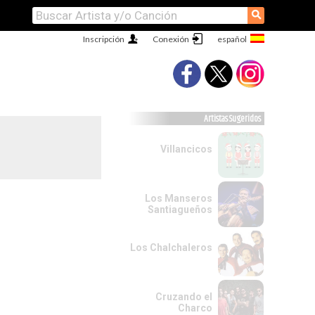
⚲
Inscripción
Conexión
Artistas Sugeridos
Villancicos
Los Manseros
Santiagueños
Los Chalchaleros
Cruzando el
Charco