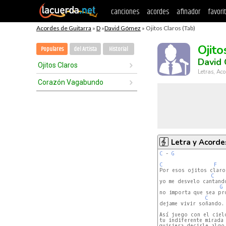
canciones
acordes
afinador
favori
Acordes de Guitarra
»
D
»
David Gómez
» Ojitos Claros (Tab)
Ojito
Populares
del Artista
Historial
David
Ojitos Claros
Letras, Aco
Corazón Vagabundo
Letra y Acorde
C
 - 
G
C
F
Por esos ojitos claros
C
yo me desvelo cantando
G
no importa que sea pr
C
dejame vivir soñando.

Así juego con el cielo
tu indiferente mirada

quisiera decirle algo
