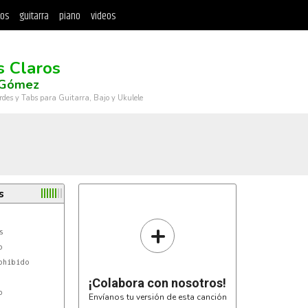
tos
guitarra
piano
videos
s Claros
 Gómez
rdes y Tabs para Guitarra, Bajo y Ukulele
s
+




ohibido

¡Colabora con nosotros!


Envíanos tu versión de esta canción