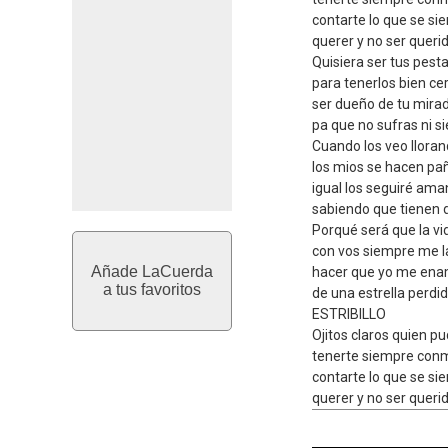
contarte lo que se si
querer y no ser querid
Quisiera ser tus pest
para tenerlos bien ce
ser dueño de tu mira
pa que no sufras ni si
Cuando los veo llora
los mios se hacen pa
igual los seguiré am
sabiendo que tienen 
Porqué será que la vi
con vos siempre me 
Añade LaCuerda
hacer que yo me en
a tus favoritos
de una estrella perdid
ESTRIBILLO
Ojitos claros quien pu
tenerte siempre con
contarte lo que se si
querer y no ser querid