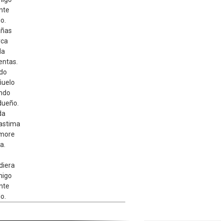
ente
o.
añas
rca
da
entas.
ndo
ñuelo
ando
dueño.
da
lastima
amore
a.
diera
migo
ente
o.