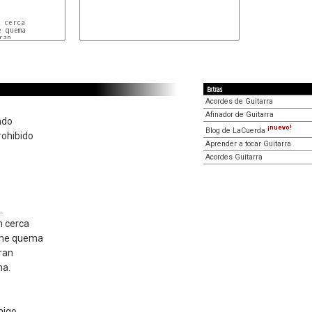
cerca

 quema

an

Extras
Acordes de Guitarra
Afinador de Guitarra
ndo
¡nuevo!
Blog de LaCuerda
rohibido
Aprender a tocar Guitarra
.
Acordes Guitarra
.
n cerca
 me quema
ran
na.
migo