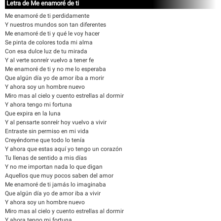
Letra de Me enamoré de ti
Me enamoré de ti perdidamente
Y nuestros mundos son tan diferentes
Me enamoré de ti y qué le voy hacer
Se pinta de colores toda mi alma
Con esa dulce luz de tu mirada
Y al verte sonreír vuelvo a tener fe
Me enamoré de ti y no me lo esperaba
Que algún día yo de amor iba a morir
Y ahora soy un hombre nuevo
Miro mas al cielo y cuento estrellas al dormir
Y ahora tengo mi fortuna
Que expira en la luna
Y al pensarte sonreír hoy vuelvo a vivir
Entraste sin permiso en mi vida
Creyéndome que todo lo tenía
Y ahora que estas aquí yo tengo un corazón
Tu llenas de sentido a mis días
Y no me importan nada lo que digan
Aquellos que muy pocos saben del amor
Me enamoré de ti jamás lo imaginaba
Que algún día yo de amor iba a vivir
Y ahora soy un hombre nuevo
Miro mas al cielo y cuento estrellas al dormir
Y ahora tengo mi fortuna