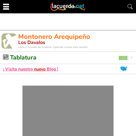
Montonero Arequipeño
Los Davalos
Letra y Acordes de Guitarra. Aprende a tocar esta canción
Tablatura
¡ Visita nuestro
nuevo
Blog !