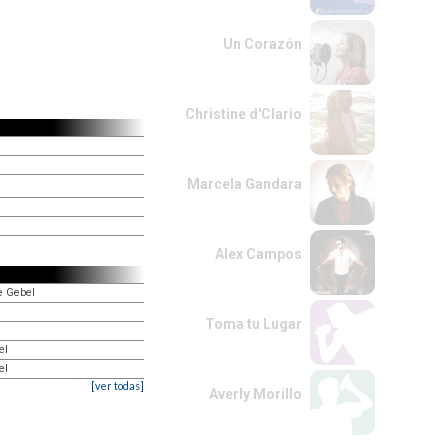
Un Corazón
Christine d'Clario
Marcela Gandara
Alex Campos
e Gebel
Toma tu Lugar
el
el
[ver todas]
Averly Morillo