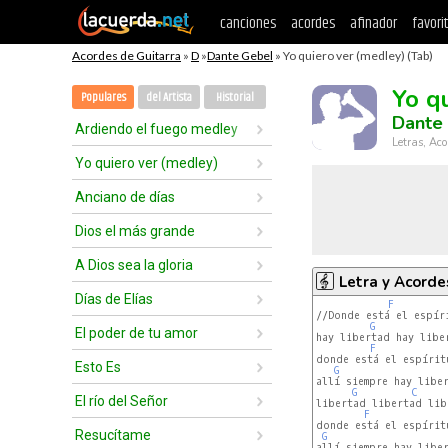
canciones
acordes
afinador
favori
Acordes de Guitarra
»
D
»
Dante Gebel
» Yo quiero ver (medley) (Tab)
Yo q
Populares
del Artista
Historial
Dante
Ardiendo el fuego medley
Letras, Aco
Yo quiero ver (medley)
Anciano de días
Dios el más grande
A Dios sea la gloria
Letra y Acorde
Días de Elías
F
//Donde está el espíri
G
El poder de tu amor
hay libertad hay liber
F
donde está el espíritu
Esto Es
G
allí siempre hay liber
G
C
El río del Señor
libertad libertad lib
F
donde está el espíritu
Resucítame
G
allí siempre hay liber