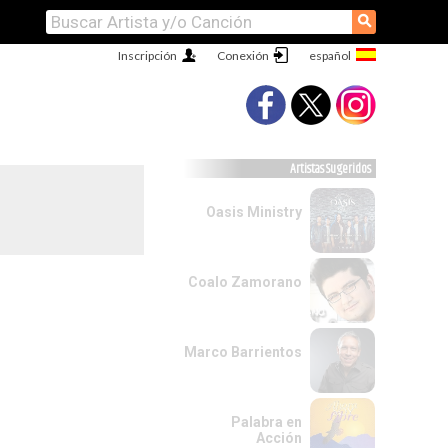
⚲
Inscripción
Conexión
Artistas Sugeridos
Oasis Ministry
Coalo Zamorano
Marco Barrientos
Palabra en
Acción