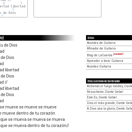
G
C
ertad libertad

C
 de Dios

C
ey)
Extras
Acordes de Guitarra
tu de Dios
Afinador de Guitarra
tad
¡nuevo!
Blog de LaCuerda
 de Dios
Aprender a tocar Guitarra
tad
Acordes Guitarra
tad libertad
 de Dios
Otras canciones de Dante Gebel
ad //
Ardiendo el fuego medley, Dant
tad libertad
Resucítame, Dante Gebel
 de Dios
Esto Es, Dante Gebel
tad
Dios el más grande, Dante Geb
ios se mueve se mueve se mueve
A Dios sea la gloria, Dante Geb
s se mueve dentro de tu corazón
 que se mueva se mueva se mueva
que se mueva dentro de tu corazón//