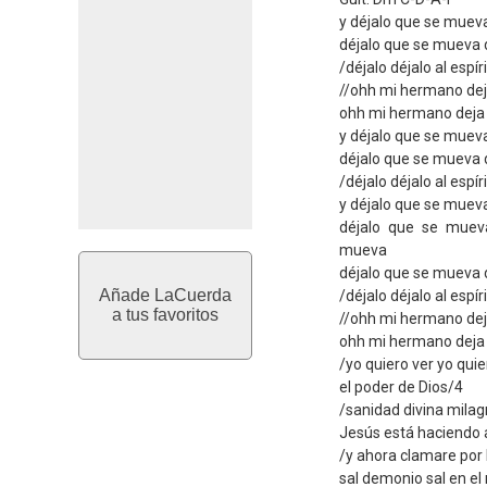
y déjalo que se muev
déjalo que se mueva dé
/déjalo déjalo al espír
//ohh mi hermano de
ohh mi hermano deja 
y déjalo que se muev
déjalo que se mueva dé
/déjalo déjalo al espír
y déjalo que se muev
déjalo que se muev
mueva
déjalo que se mueva 
Añade LaCuerda
/déjalo déjalo al espír
a tus favoritos
//ohh mi hermano de
ohh mi hermano deja 
/yo quiero ver yo quie
el poder de Dios/4
/sanidad divina milag
Jesús está haciendo 
/y ahora clamare por 
sal demonio sal en e