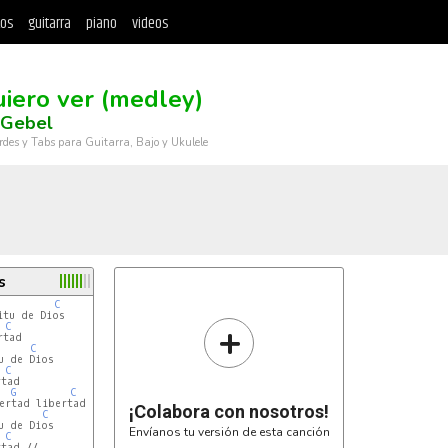
tos
guitarra
piano
videos
uiero ver (medley)
 Gebel
rdes y Tabs para Guitarra, Bajo y Ukulele
s
C
tu de Dios

+
C
tad

C
 de Dios

C
tad

G
C
ertad libertad

¡Colabora con nosotros!
C
 de Dios

Envíanos tu versión de esta canción
C
tad //
