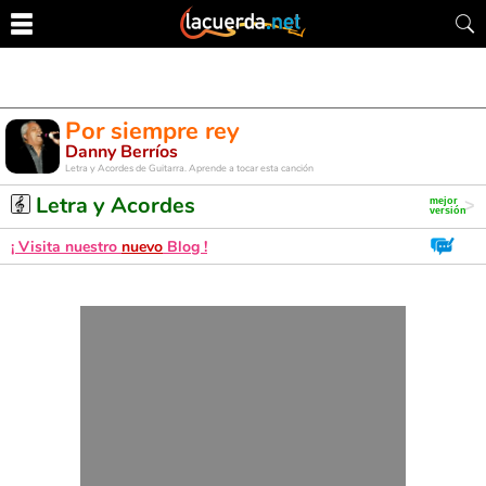
Por siempre rey
Danny Berríos
Letra y Acordes de Guitarra. Aprende a tocar esta canción
Letra y Acordes
¡ Visita nuestro
nuevo
Blog !