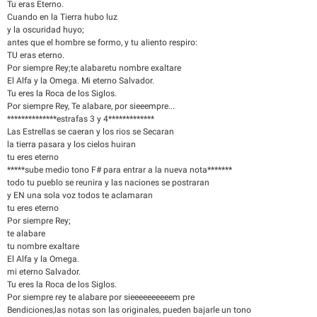
Tu eras Eterno.
Cuando en la Tierra hubo luz
y la oscuridad huyo;
antes que el hombre se formo, y tu aliento respiro:
TU eras eterno.
Por siempre Rey;te alabaretu nombre exaltare
El Alfa y la Omega. Mi eterno Salvador.
Tu eres la Roca de los Siglos.
Por siempre Rey, Te alabare, por sieeempre...
**************estrafas 3 y 4*************
Las Estrellas se caeran y los rios se Secaran
la tierra pasara y los cielos huiran
tu eres eterno
*****sube medio tono F# para entrar a la nueva nota*******
todo tu pueblo se reunira y las naciones se postraran
y EN una sola voz todos te aclamaran
tu eres eterno
Por siempre Rey;
te alabare
tu nombre exaltare
El Alfa y la Omega.
mi eterno Salvador.
Tu eres la Roca de los Siglos.
Por siempre rey te alabare por sieeeeeeeeeem pre
Bendiciones,las notas son las originales, pueden bajarle un tono