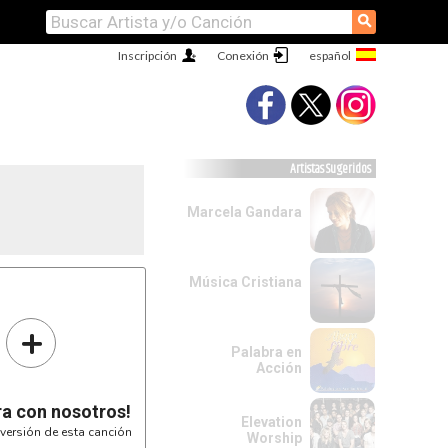
⚲
Inscripción
Conexión
Artistas Sugeridos
Marcela Gandara
Música Cristiana
+
Palabra en
Acción
ra con nosotros!
Elevation
versión de esta canción
Worship