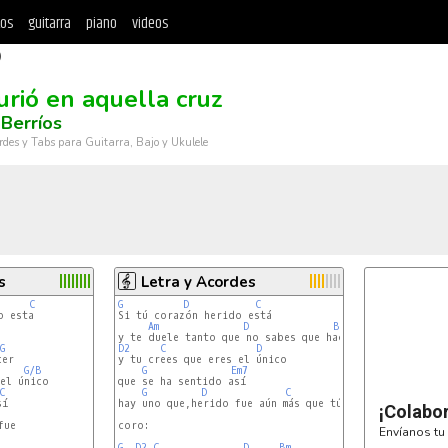
tos
guitarra
piano
videos
)
urió en aquella cruz
Berríos
rdes y Tabs para Guitarra, Bajo y Ukulele
s
Letra y Acordes
C
G
D
C
Si tú corazón herido está

Am
D
Bm
Cadd2
G
Am7
G
D2
C
D
er

y tu crees que eres el único

G/B
G
Em7
el único

que se ha sentido así

C
G
D
C
í

hay uno que,herido fue aún más que tú.

¡Colabo
ue

coro:

Envíanos tu 
G
D2
C
D
Bm
Em7