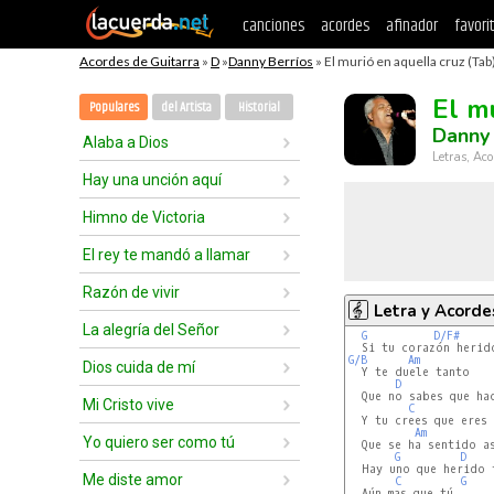
canciones
acordes
afinador
favori
Acordes de Guitarra
»
D
»
Danny Berríos
» El murió en aquella cruz (Tab
El m
Populares
del Artista
Historial
Danny 
Alaba a Dios
Letras, Aco
Hay una unción aquí
Himno de Victoria
El rey te mandó a llamar
Razón de vivir
Letra y Acorde
La alegría del Señor
G
D/F#
G/B
Am
Dios cuida de mí
  Y te duele tanto

D
  Que no sabes que hac
Mi Cristo vive
C
  Y tu crees que eres 
Am
Yo quiero ser como tú
  Que se ha sentido as
G
D
  Hay uno que herido f
Me diste amor
C
G
  Aún mas que tú
