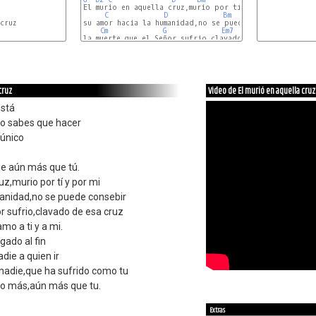
El murio en aquella cruz,murio por tí y por mi

C
D
Bm
Em7
cruz

su amor hacia la humanidad,no se puede consebir

Cm
G
Em7
D
Cadd2
la muerte que el Señor sufrio,clavado de esa cruz

C
D
G
cruz
Video de El murió en aquella cruz
está
no sabes que hacer
 único
ue aún más que tú.
uz,murio por tí y por mi
anidad,no se puede consebir
r sufrio,clavado de esa cruz
amo a ti y a mi.
gado al fin
adie a quien ir
 nadie,que ha sufrido como tu
do más,aún más que tu.
.
Extras
.