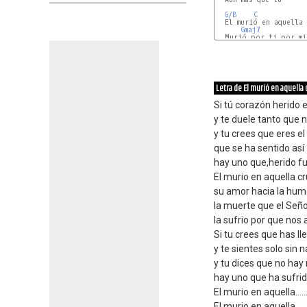
G/B
C
  El murió en aquella 
Gmaj7
  Murió por ti por mi

C
Letra de El murió en aquella 
Si tú corazón herido 
y te duele tanto que 
y tu crees que eres el
que se ha sentido así
hay uno que,herido f
El murio en aquella cr
su amor hacia la hum
la muerte que el Seño
la sufrio por que nos 
Si tu crees que has lle
y te sientes solo sin n
y tu dices que no hay
hay uno que ha sufri
El murio en aquella.....
El murio en aquella.....