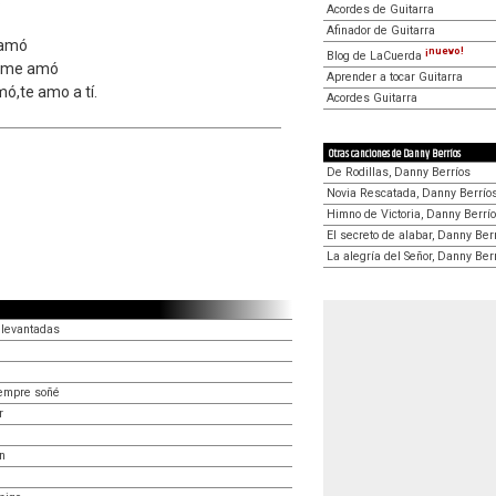
Acordes de Guitarra
Afinador de Guitarra
 amó
¡nuevo!
Blog de LaCuerda
i me amó
Aprender a tocar Guitarra
mó,te amo a tí.
Acordes Guitarra
Otras canciones de Danny Berríos
De Rodillas, Danny Berríos
Novia Rescatada, Danny Berrío
Himno de Victoria, Danny Berrí
El secreto de alabar, Danny Ber
La alegría del Señor, Danny Ber
 levantadas
iempre soñé
r
n