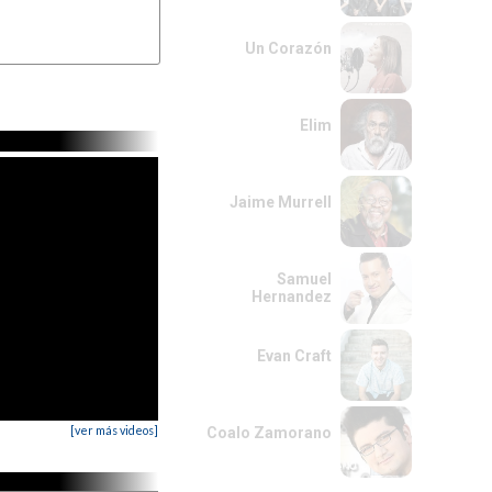
Un Corazón
Elim
Jaime Murrell
Samuel
Hernandez
Evan Craft
[ver más videos]
Coalo Zamorano