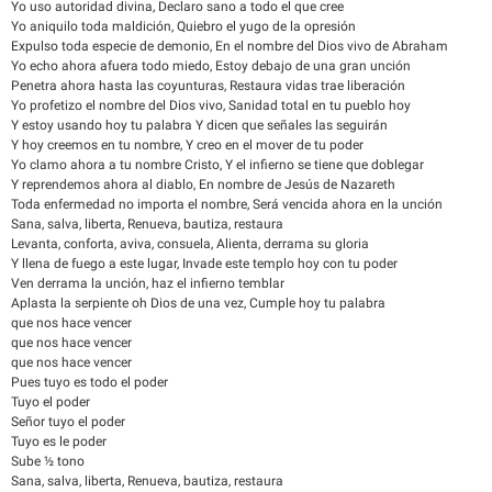
Yo uso autoridad divina, Declaro sano a todo el que cree
Yo aniquilo toda maldición, Quiebro el yugo de la opresión
Expulso toda especie de demonio, En el nombre del Dios vivo de Abraham
Yo echo ahora afuera todo miedo, Estoy debajo de una gran unción
Penetra ahora hasta las coyunturas, Restaura vidas trae liberación
Yo profetizo el nombre del Dios vivo, Sanidad total en tu pueblo hoy
Y estoy usando hoy tu palabra Y dicen que señales las seguirán
Y hoy creemos en tu nombre, Y creo en el mover de tu poder
Yo clamo ahora a tu nombre Cristo, Y el infierno se tiene que doblegar
Y reprendemos ahora al diablo, En nombre de Jesús de Nazareth
Toda enfermedad no importa el nombre, Será vencida ahora en la unción
Sana, salva, liberta, Renueva, bautiza, restaura
Levanta, conforta, aviva, consuela, Alienta, derrama su gloria
Y llena de fuego a este lugar, Invade este templo hoy con tu poder
Ven derrama la unción, haz el infierno temblar
Aplasta la serpiente oh Dios de una vez, Cumple hoy tu palabra
que nos hace vencer
que nos hace vencer
que nos hace vencer
Pues tuyo es todo el poder
Tuyo el poder
Señor tuyo el poder
Tuyo es le poder
Sube ½ tono
Sana, salva, liberta, Renueva, bautiza, restaura