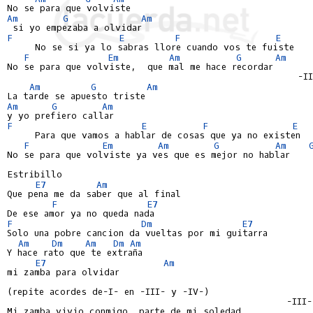
Am
G
Am
F
E
F
E
     No se si ya lo sabras llore cuando vos te fuiste

F
Em
Am
G
Am
No se para que volviste,  que mal me hace recordar

                                                    -II
Am
G
Am
Am
G
Am
F
E
F
E
     Para que vamos a hablar de cosas que ya no existen

F
Em
Am
G
Am
No se para que volviste ya ves que es mejor no hablar

Estribillo

E7
Am
Que pena me da saber que al final

F
E7
F
Dm
E7
Solo una pobre cancion da vueltas por mi guitarra

Am
Dm
Am
Dm
Am
Y hace rato que te extraña

E7
Am
mi zamba para olvidar

(repite acordes de-I- en -III- y -IV-)

                                                  -III-

Mi zamba vivio conmigo, parte de mi soledad
