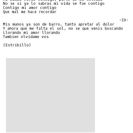
No se si ya lo sabras mi vida se fue contigo

Contigo mi amor contigo

Que mal me hace recordar

                                                 -IV-

Mis manos ya son de barro, tanto apretar al dolor

Y ahora que me falta el sol, no se que venis buscando

Llorando mi amor llorando

Tambien olvidame vos

(Estribillo)
