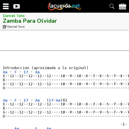
Daniel Toro
Zamba Para Olvidar
Daniel Toro
Am
 - 
F
 - 
E7
 - 
Am
E--12--12--12--12--12----10--9--10--8--7--8--5--7--8--
B-----------------------------------------------------
G--12--12--12--12--12----10--9--10--9--7--9--5--7--9--
D-----------------------------------------------------
Am
 - 
F
 - 
E7
 - 
Am
   (
E7
-
Am
E--12--12--12--12--12----10--9--10--8--7--8--5--7--8--
B-----------------------------------------------------
G--12--12--12--12--12----10--9--10--9--7--9--5--7--9--
D-----------------------------------------------------
                                                   -I-

Am
G
Am