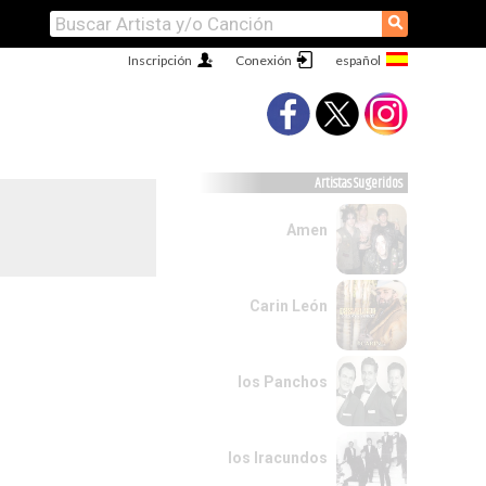
⚲
Inscripción
Conexión
Artistas Sugeridos
Amen
Carin León
los Panchos
los Iracundos