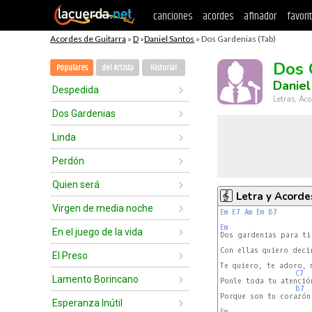
canciones
acordes
afinador
favori
Acordes de Guitarra
»
D
»
Daniel Santos
» Dos Gardenias (Tab)
Dos 
Populares
del Artista
Historial
Daniel
Despedida
Letras, Aco
Dos Gardenias
Linda
Perdón
Quien será
Letra y Acorde
Virgen de media noche
Em
E7
Am
Em
B7
Em
En el juego de la vida
Con ellas quiero decir
El Preso
Te quiero, te adoro, m
C7
Lamento Borincano
Ponle toda tu atención
B7
Porque son tu corazón 
Esperanza Inútil
Em