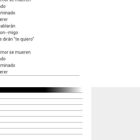
ado
erminado
erer
 hablarán
con--migo
 dirán "te quiero"
 amor se mueren
ado
erminado
erer