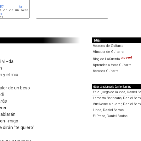
E7
Am
alor de un beso

m
i

Extras
Acordes de Guitarra
Afinador de Guitarra
¡nuevo!
Blog de LaCuerda
i vi--da
Aprender a tocar Guitarra
n
Acordes Guitarra
 y el mío
Otras canciones de Daniel Santos
alor de un beso
En el juego de la vida, Daniel S
di
Lamento Borincano, Daniel Sant
arás
Vuélveme a querer, Daniel Sant
erer
Linda, Daniel Santos
 hablarán
El Preso, Daniel Santos
con--migo
 dirán "te quiero"
 amor se mueren