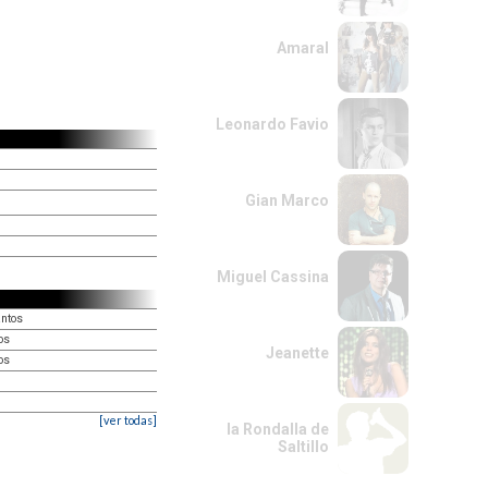
Amaral
Leonardo Favio
Gian Marco
Miguel Cassina
antos
os
Jeanette
os
[ver todas]
la Rondalla de
Saltillo