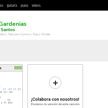
tos
guitarra
piano
videos
Gardenias
 Santos
rdes y Tabs para Guitarra, Bajo y Ukulele
s
+


C7
B7
C7
B7
i vi--da



¡Colabora con nosotros!
Em
y el mío

Envíanos tu versión de esta canción