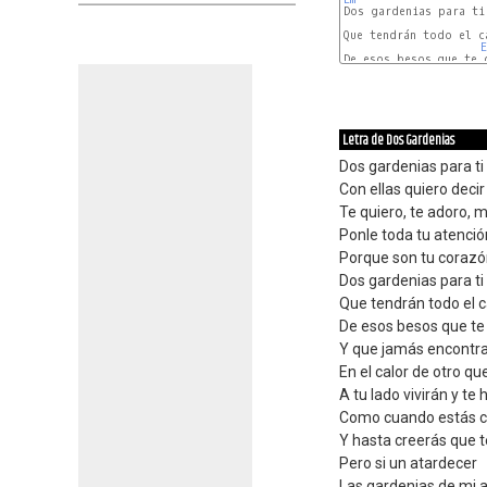
Que tendrán todo el c
E
De esos besos que te d
C7
Letra de Dos Gardenias
Dos gardenias para ti
Con ellas quiero decir
Te quiero, te adoro, m
Ponle toda tu atenció
Porque son tu corazón
Dos gardenias para ti
Que tendrán todo el c
De esos besos que te 
Y que jamás encontr
En el calor de otro qu
A tu lado vivirán y te
Como cuando estás 
Y hasta creerás que te
Pero si un atardecer
Las gardenias de mi