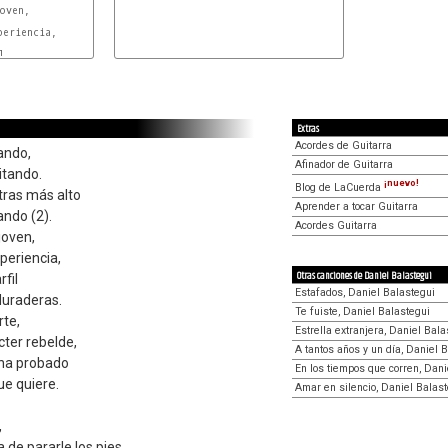
Extras
Acordes de Guitarra
ando,
Afinador de Guitarra
itando.
¡nuevo!
Blog de LaCuerda
tras más alto
Aprender a tocar Guitarra
ando (2).
Acordes Guitarra
joven,
periencia,
Otras canciones de Daniel Balastegui
fil
Estafados, Daniel Balastegui
duraderas.
Te fuiste, Daniel Balastegui
rte,
Estrella extranjera, Daniel Bala
cter rebelde,
A tantos años y un día, Daniel 
d ha probado
En los tiempos que corren, Dani
ue quiere.
Amar en silencio, Daniel Balas
,
de pararle los pies,