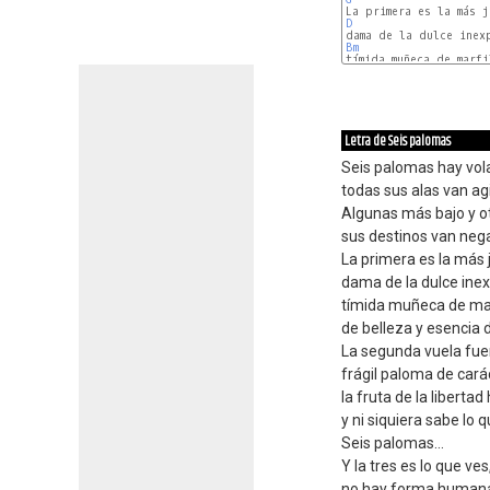
D
Bm
A
Letra de Seis palomas
Seis palomas hay vol
todas sus alas van ag
Algunas más bajo y o
sus destinos van neg
La primera es la más 
dama de la dulce inex
tímida muñeca de mar
de belleza y esencia 
La segunda vuela fue
frágil paloma de cará
la fruta de la liberta
y ni siquiera sabe lo q
Seis palomas...
Y la tres es lo que ves
no hay forma humana 