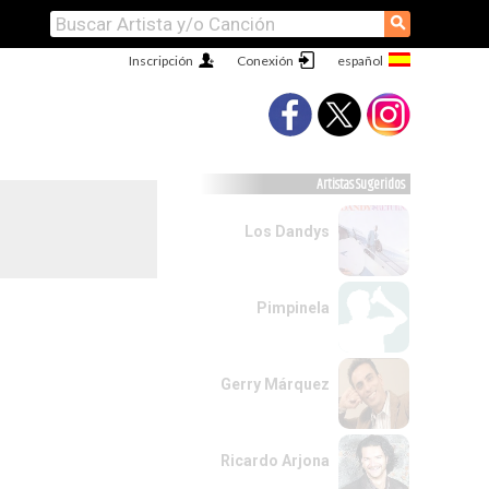
⚲
Inscripción
Conexión
Artistas Sugeridos
Los Dandys
Pimpinela
Gerry Márquez
Ricardo Arjona