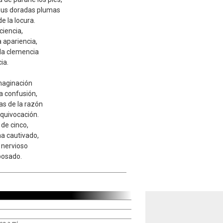
 sus doradas plumas
de la locura.
 ciencia,
a apariencia,
e la clemencia
ia.
imaginación
a confusión,
das de la razón
 equivocación.
 de cinco,
ha cautivado,
o nervioso
posado.