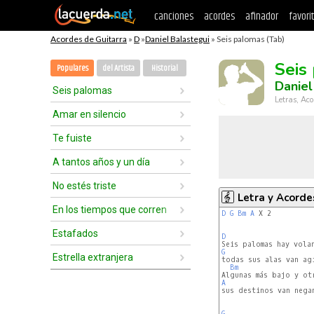
canciones
acordes
afinador
favori
Acordes de Guitarra
»
D
»
Daniel Balastegui
» Seis palomas (Tab)
Seis
Populares
del Artista
Historial
Daniel
Seis palomas
Letras, Aco
Amar en silencio
Te fuiste
A tantos años y un día
No estés triste
Letra y Acorde
En los tiempos que corren
D
G
Bm
A
 X 2

Estafados
D
G
Estrella extranjera
Bm
A
G