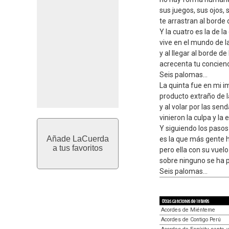
sus juegos, sus ojos,
te arrastran al borde 
Y la cuatro es la de la
vive en el mundo de l
y al llegar al borde d
acrecenta tu concienc
Seis palomas...
La quinta fue en mi 
producto extraño de l
y al volar por las sen
vinieron la culpa y la
Y siguiendo los pasos
Añade LaCuerda
es la que más gente 
a tus favoritos
pero ella con su vuel
sobre ninguno se ha 
Seis palomas...
Otras canciones de interés
Acordes de Miénteme
Acordes de Contigo Perú