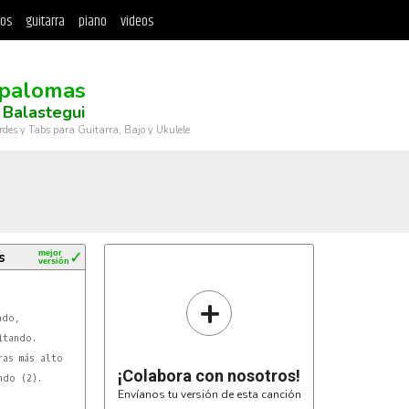
tos
guitarra
piano
videos
 palomas
 Balastegui
rdes y Tabs para Guitarra, Bajo y Ukulele
s
mejor
✓
versión
+
¡Colabora con nosotros!
Envíanos tu versión de esta canción