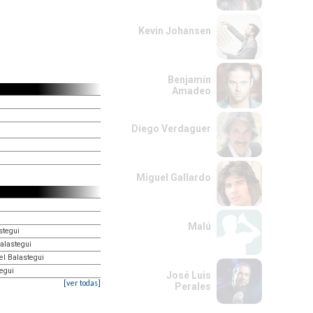
Kevin Johansen
Benjamín
Amadeo
Diego Verdaguer
Miguel Gallardo
Malú
stegui
Balastegui
el Balastegui
tegui
José Luis
[ver todas]
Perales