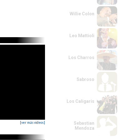
Willie Colon
Leo Mattioli
Los Charros
Sabroso
Los Caligaris
[ver más videos]
Sebastian
Mendoza