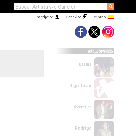
⚲
Inscripción
Conexión
Artistas Sugeridos
Karina
Rigo Tovar
Aventura
Rodrigo