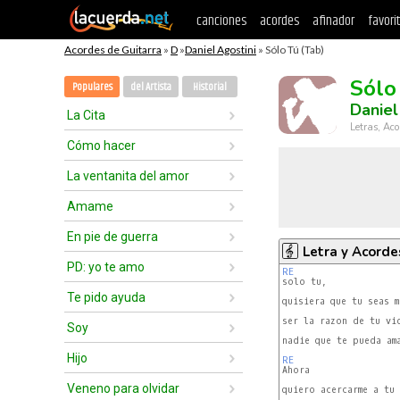
canciones
acordes
afinador
favori
Acordes de Guitarra
»
D
»
Daniel Agostini
» Sólo Tú (Tab)
Sólo
Populares
del Artista
Historial
Daniel
La Cita
Letras, Aco
Cómo hacer
La ventanita del amor
Amame
En pie de guerra
Letra y Acorde
PD: yo te amo
RE
Te pido ayuda
quisiera que tu seas m
ser la razon de tu vid
Soy
nadie que te pueda am
Hijo
RE
Veneno para olvidar
quiero acercarme a tu 