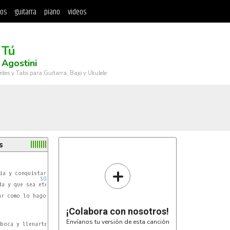
tos
guitarra
piano
videos
 Tú
 Agostini
rdes y Tabs para Guitarra, Bajo y Ukulele
s
+
SIm
ia y conquistar tu corazon

SOL
a y que sea eterno amor

LA
ar como lo hago yo ¡noo!

¡Colabora con nosotros!
SIm
Envíanos tu versión de esta canción
boca y llenarte de pasion

SOL