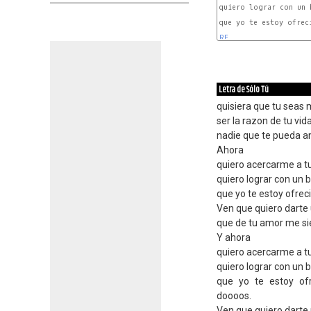
quiero lograr con un 
que yo te estoy ofrec
RE
Letra de Sólo Tú
quisiera que tu seas 
ser la razon de tu vi
nadie que te pueda a
Ahora
quiero acercarme a tu
quiero lograr con un
que yo te estoy ofre
Ven que quiero darte
que de tu amor me si
Y ahora
quiero acercarme a tu
quiero lograr con un
que yo te estoy o
doooos.
Ven que quiero darte