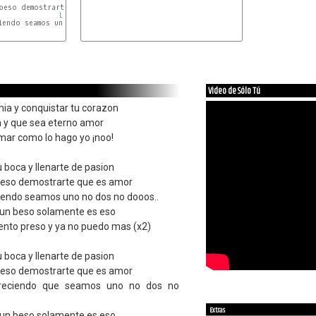
beso demostrarte que es amor

LA
iendo seamos uno no dos no dooos..

SIm
Video de Sólo Tú
mia y conquistar tu corazon
da y que sea eterno amor
mar como lo hago yo ¡noo!
 boca y llenarte de pasion
 beso demostrarte que es amor
ciendo seamos uno no dos no dooos..
 un beso solamente es eso
ento preso y ya no puedo mas (x2)
 boca y llenarte de pasion
 beso demostrarte que es amor
freciendo que seamos uno no dos no
Extras
 un beso solamente es eso